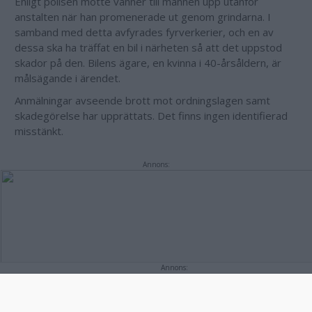
Enligt polisen mötte vänner till mannen upp utanför
anstalten när han promenerade ut genom grindarna. I
samband med detta avfyrades fyrverkerier, och en av
dessa ska ha träffat en bil i närheten så att det uppstod
skador på den. Bilens ägare, en kvinna i 40-årsåldern, är
målsägande i ärendet.
Anmälningar avseende brott mot ordningslagen samt
skadegörelse har upprättats. Det finns ingen identifierad
misstänkt.
Annons:
Annons: