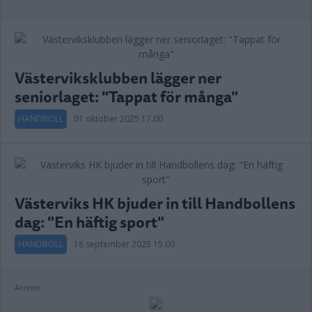
Västerviksklubben lägger ner
seniorlaget: "Tappat för många"
HANDBOLL
01 oktober 2025 17.00
Västerviks HK bjuder in till Handbollens
dag: "En häftig sport"
HANDBOLL
18 september 2025 15.00
Annons: