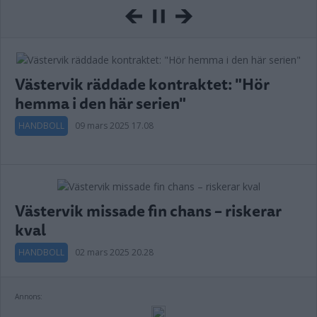
Västervik räddade kontraktet: "Hör
hemma i den här serien"
HANDBOLL
09 mars 2025 17.08
Västervik missade fin chans – riskerar
kval
HANDBOLL
02 mars 2025 20.28
Annons: