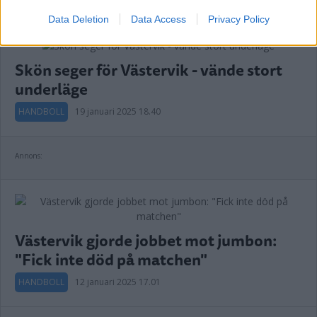
Data Deletion
Data Access
Privacy Policy
Skön seger för Västervik - vände stort
underläge
HANDBOLL
19 januari 2025 18.40
Annons:
Västervik gjorde jobbet mot jumbon:
"Fick inte död på matchen"
HANDBOLL
12 januari 2025 17.01