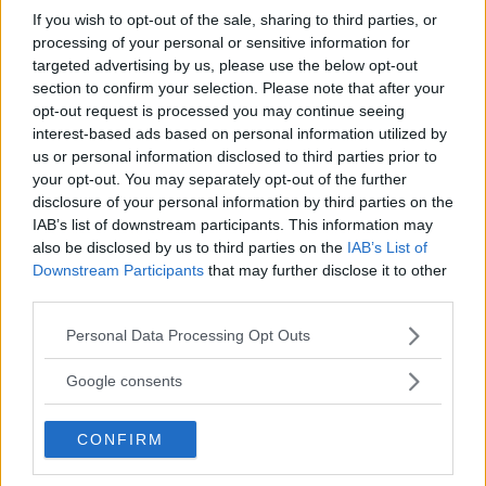
If you wish to opt-out of the sale, sharing to third parties, or
Västerviks HF störde serieledarna – föll
processing of your personal or sensitive information for
på egna misstag
targeted advertising by us, please use the below opt-out
section to confirm your selection. Please note that after your
HANDBOLL
16 februari 2025 17.27
opt-out request is processed you may continue seeing
interest-based ads based on personal information utilized by
us or personal information disclosed to third parties prior to
your opt-out. You may separately opt-out of the further
disclosure of your personal information by third parties on the
VHF tappade ledning till förlust sent:
IAB’s list of downstream participants. This information may
"Löste inte deras taktiska drag"
also be disclosed by us to third parties on the
IAB’s List of
Downstream Participants
that may further disclose it to other
HANDBOLL
09 februari 2025 18.04
third parties.
Please note that this website/app uses one or more Google
Personal Data Processing Opt Outs
services and may gather and store information including but
not limited to your visit or usage behaviour. You may click to
Google consents
Ineffektivt Västervik föll klart på
grant or deny consent to Google and its third-party tags to
bortaplan: "Tufft överlag"
use your data for below specified purposes in below Google
CONFIRM
consent section.
HANDBOLL
26 januari 2025 14.42