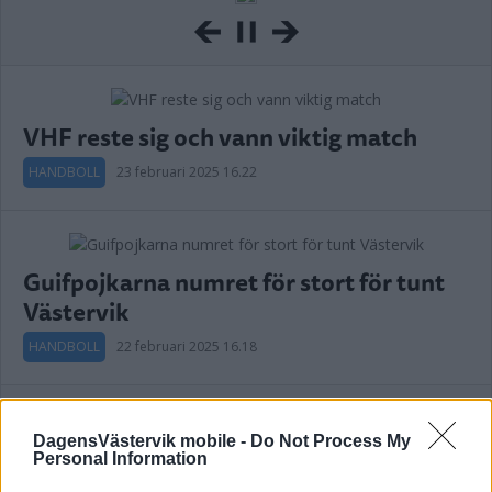
VHF reste sig och vann viktig match
HANDBOLL
23 februari 2025 16.22
Guifpojkarna numret för stort för tunt
Västervik
HANDBOLL
22 februari 2025 16.18
Annons:
DagensVästervik mobile -
Do Not Process My
Personal Information