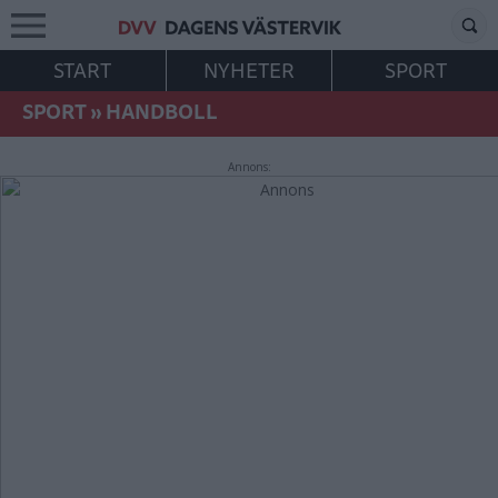
START
NYHETER
SPORT
SPORT
»
HANDBOLL
Annons: