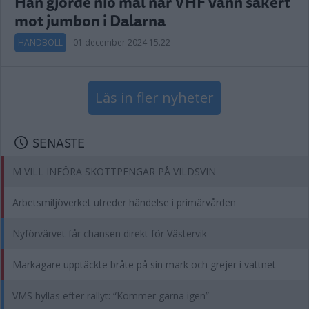
Han gjorde nio mål när VHF vann säkert
mot jumbon i Dalarna
HANDBOLL
01 december 2024 15.22
Läs in fler nyheter
SENASTE
M VILL INFÖRA SKOTTPENGAR PÅ VILDSVIN
Arbetsmiljöverket utreder händelse i primärvården
Nyförvärvet får chansen direkt för Västervik
Markägare upptäckte bråte på sin mark och grejer i vattnet
VMS hyllas efter rallyt: “Kommer gärna igen”