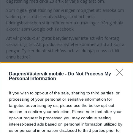
dagstidning med cirka 20 artiklar varje dag året om.
Som digital gratistidning har vi ingen möjlighet att ansöka om
varken presstöd eller utvecklingsstöd och hela
tidningsbranschen står inför enorma utmaningar från globala
aktörer som Google och Facebook.
Att vår produkt är gratis betyder tyvärr inte att vårt företag
saknar utgifter. Att producera nyheter kommer alltid att kosta
pengar. Tycker du att vi behövs och vill du hjälpa oss att bli
ännu bättre?
I så fall är det enklare än någonsin. Allt som behövs för att bli
månatlig DVV-supporter är ett betalkort. Du registrerar dig
DagensVästervik mobile -
Do Not Process My
nedan och därefter dras den summa du valt från ditt kort varje
Personal Information
månad. Ångrar du ditt stöd så kan du omedelbart avbryta din
stödprenumeration. Det gör du genom att skicka ett mejl
If you wish to opt-out of the sale, sharing to third parties, or
till
redaktion@dagensvasterik.se
.
processing of your personal or sensitive information for
targeted advertising by us, please use the below opt-out
Vi är mycket glada för ditt stöd som hjälper oss att
section to confirm your selection. Please note that after your
vara oberoende och aktiva varje dag året om!
opt-out request is processed you may continue seeing
interest-based ads based on personal information utilized by
us or personal information disclosed to third parties prior to