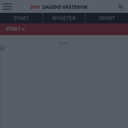
START
NYHETER
SPORT
START
»
Annons: