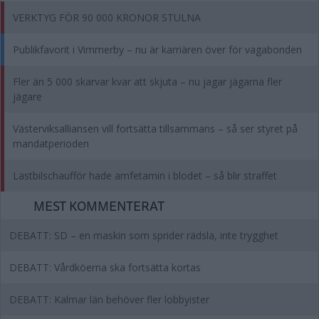
VERKTYG FÖR 90 000 KRONOR STULNA
Publikfavorit i Vimmerby – nu är karriären över för vagabonden
Fler än 5 000 skarvar kvar att skjuta – nu jagar jägarna fler
jägare
Västerviksalliansen vill fortsätta tillsammans – så ser styret på
mandatperioden
Lastbilschaufför hade amfetamin i blodet – så blir straffet
MEST KOMMENTERAT
DEBATT: SD – en maskin som sprider rädsla, inte trygghet
DEBATT: Vårdköerna ska fortsätta kortas
DEBATT: Kalmar län behöver fler lobbyister