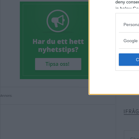
deny consent
Väste
in below Go
Väste
Persona
Teurn
Google 
Så st
Gamle
Komm
Kommen
Annons: