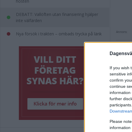
hösten
DEBATT: Vallöften utan finansiering hjälper
inte välfärden
Annons:
Nya försök i trakten – ombads trycka på länk
Taggar i 
Dagensväs
If you wish 
Annons:
sensitive in
confirm you
continue se
information 
further disc
participants
Downstream 
Rel
Please note
information 