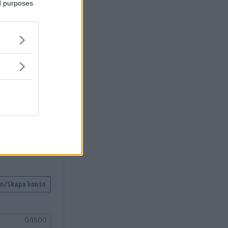
ed purposes
vastervik.se.