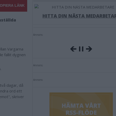
OPIERA LÄNK
HITTA DIN NÄSTA MEDARBETA
nställda
Annons:
llan Vargarna
e fallit dygnen
Annons:
m.
Annons:
 två dagar, då
andra ord ett
mot", skriver