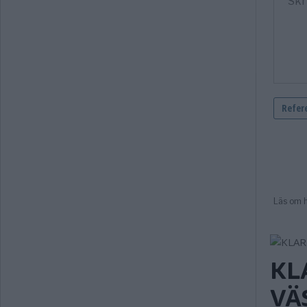
KL
VÄ