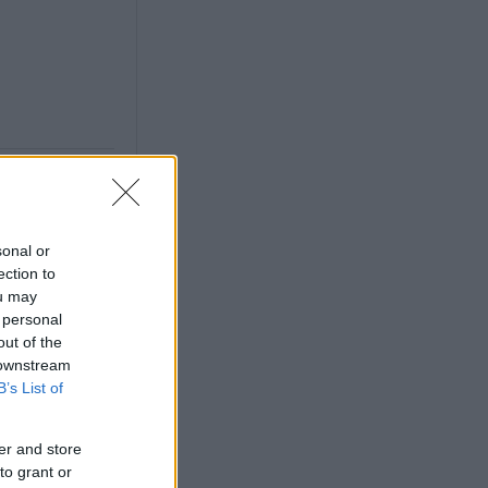
sonal or
ection to
ou may
 personal
out of the
 downstream
X
B’s List of
er and store
to grant or