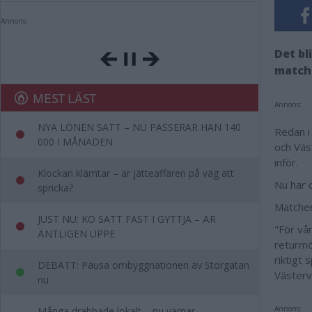
Annons:
Det bl
matche
MEST LÄST
Annons:
NYA LÖNEN SATT – NU PASSERAR HAN 140
Redan i
000 I MÅNADEN
och Väs
inför.
Klockan klämtar – är jätteaffären på väg att
Nu har 
spricka?
Matchen
JUST NU: KO SATT FAST I GYTTJA – ÄR
"För vå
ÄNTLIGEN UPPE
returmö
riktigt
DEBATT: Pausa ombyggnationen av Storgatan
Väster
nu
Annons:
Många drabbade lokalt – nu varnar