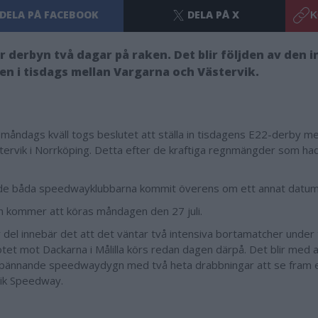
DELA PÅ FACEBOOK
DELA PÅ X
K
ir derbyn två dagar på raken. Det blir följden av den i
n i tisdags mellan Vargarna och Västervik.
 måndags kväll togs beslutet att ställa in tisdagens E22-derby me
tervik i Norrköping. Detta efter de kraftiga regnmängder som had
de båda speedwayklubbarna kommit överens om ett annat datu
 kommer att köras måndagen den 27 juli.
r del innebär det att det väntar två intensiva bortamatcher under
tet mot Dackarna i Målilla körs redan dagen därpå. Det blir med 
 spännande speedwaydygn med två heta drabbningar att se fram e
vik Speedway.