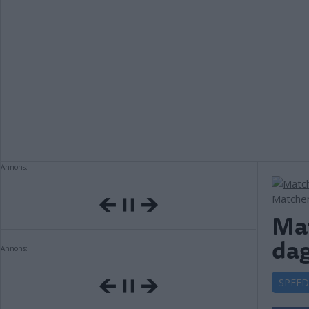
Annons:
Matchen 
Mat
dag
Annons:
SPEE