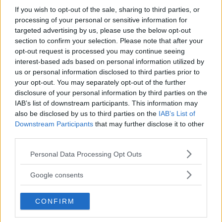
If you wish to opt-out of the sale, sharing to third parties, or
processing of your personal or sensitive information for
targeted advertising by us, please use the below opt-out
section to confirm your selection. Please note that after your
opt-out request is processed you may continue seeing
interest-based ads based on personal information utilized by
us or personal information disclosed to third parties prior to
your opt-out. You may separately opt-out of the further
disclosure of your personal information by third parties on the
IAB’s list of downstream participants. This information may
also be disclosed by us to third parties on the
IAB’s List of
Downstream Participants
that may further disclose it to other
third parties.
Please note that this website/app uses one or more Google
Personal Data Processing Opt Outs
services and may gather and store information including but
not limited to your visit or usage behaviour. You may click to
Google consents
grant or deny consent to Google and its third-party tags to
use your data for below specified purposes in below Google
CONFIRM
consent section.