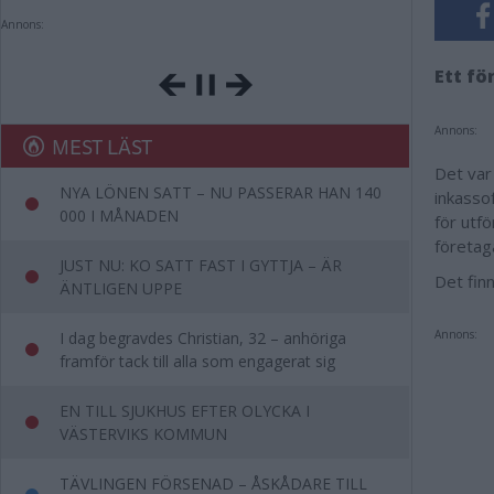
Annons:
Ett fö
Annons:
MEST LÄST
Det var
NYA LÖNEN SATT – NU PASSERAR HAN 140
inkasso
000 I MÅNADEN
för utfö
företag
JUST NU: KO SATT FAST I GYTTJA – ÄR
Det fin
ÄNTLIGEN UPPE
Annons:
I dag begravdes Christian, 32 – anhöriga
framför tack till alla som engagerat sig
EN TILL SJUKHUS EFTER OLYCKA I
VÄSTERVIKS KOMMUN
TÄVLINGEN FÖRSENAD – ÅSKÅDARE TILL