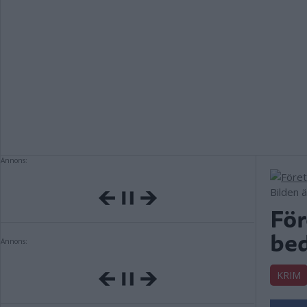
Annons:
Bilden 
För
bed
Annons:
KRIM