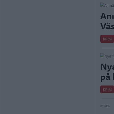
Anm
Väs
KRIM
Nya
på 
KRIM
Annons: