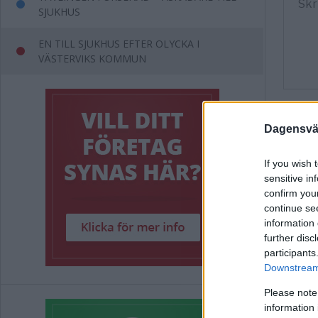
SJUKHUS
EN TILL SJUKHUS EFTER OLYCKA I
VÄSTERVIKS KOMMUN
Dagensväs
If you wish 
sensitive in
confirm you
continue se
information 
further disc
participants
Downstream 
Lås
Please note
res
information 