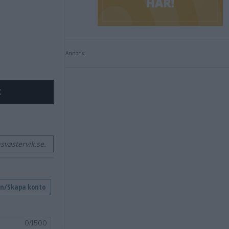
Annons:
X
vastervik.se.