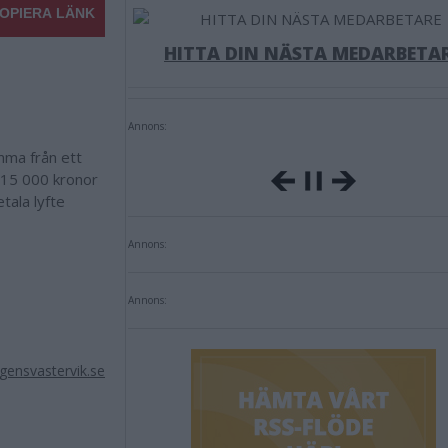
OPIERA LÄNK
HITTA DIN NÄSTA MEDARBETA
Annons:
mma från ett
å 15 000 kronor
tala lyfte
Annons:
Annons:
ensvastervik.se