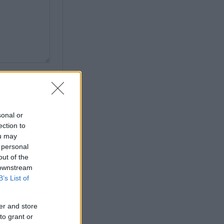
sonal or
ection to
ou may
 personal
out of the
 downstream
B’s List of
n
er and store
to grant or