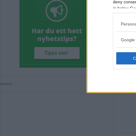
deny consent
in below Go
KRIM
Persona
Annons:
Google 
Annons: