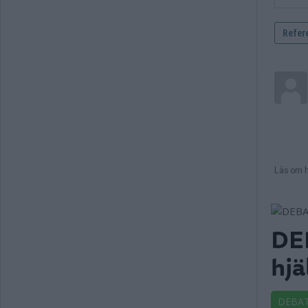
DEB
hjä
DEBA