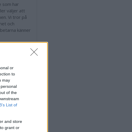
e som har
ler väljer att
en. Vi tror på
nhet och
rbetarna känner
över kommunen
så Västervik.
ra Björkum (S)
sonal or
ådskandidat
ection to
ou may
 personal
out of the
 downstream
B’s List of
er and store
to grant or