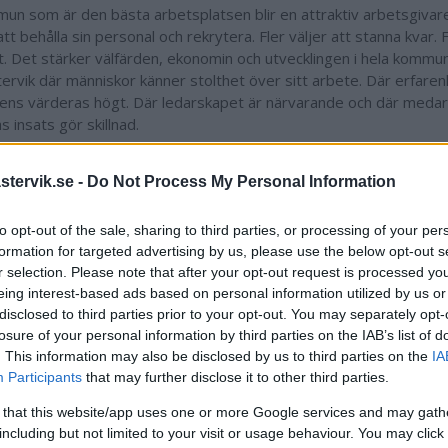
un som är den bästa arbetsplatsen blir en attraktiv arbetsgivar
att behålla sin personal och rekrytera. Fler väljer att stanna kvar. F
it. Det stärker välfärden, ekonomin och utvecklingen i hela kommun
tervik där människor känner stolthet över sitt arbete. Där erfare
ns värderas högt. Där ledarskapet är närvarande och där meda
s insats gör skillnad.
ition är tydlig: för att kunna leverera riktigt bra välfärd så beh
n bästa arbetsplatsen. För när medarbetarna lyckas, då lyckas ock
tervik.se -
Do Not Process My Personal Information
Kla
to opt-out of the sale, sharing to third parties, or processing of your per
Kommunalr
formation for targeted advertising by us, please use the below opt-out s
r selection. Please note that after your opt-out request is processed y
eing interest-based ads based on personal information utilized by us or
disclosed to third parties prior to your opt-out. You may separately opt-
losure of your personal information by third parties on the IAB’s list of
. This information may also be disclosed by us to third parties on the
IA
Participants
that may further disclose it to other third parties.
 that this website/app uses one or more Google services and may gath
including but not limited to your visit or usage behaviour. You may click 