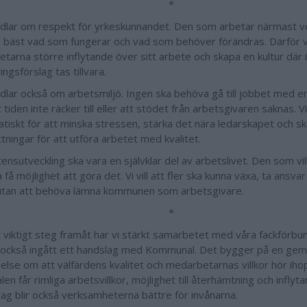
*
dlar om respekt för yrkeskunnandet. Den som arbetar närmast 
a bäst vad som fungerar och vad som behöver förändras. Därför vil
tarna större inflytande över sitt arbete och skapa en kultur där 
ingsförslag tas tillvara.
dlar också om arbetsmiljö. Ingen ska behöva gå till jobbet med e
 tiden inte räcker till eller att stödet från arbetsgivaren saknas. Vi
tiskt för att minska stressen, stärka det nära ledarskapet och s
tningar för att utföra arbetet med kvalitet.
sutveckling ska vara en självklar del av arbetslivet. Den som vill 
 få möjlighet att göra det. Vi vill att fler ska kunna växa, ta ansva
 utan att behöva lämna kommunen som arbetsgivare.
*
 viktigt steg framåt har vi stärkt samarbetet med våra fackförb
 också ingått ett handslag med Kommunal. Det bygger på en g
else om att välfärdens kvalitet och medarbetarnas villkor hör iho
en får rimliga arbetsvillkor, möjlighet till återhämtning och inflyt
ag blir också verksamheterna bättre för invånarna.