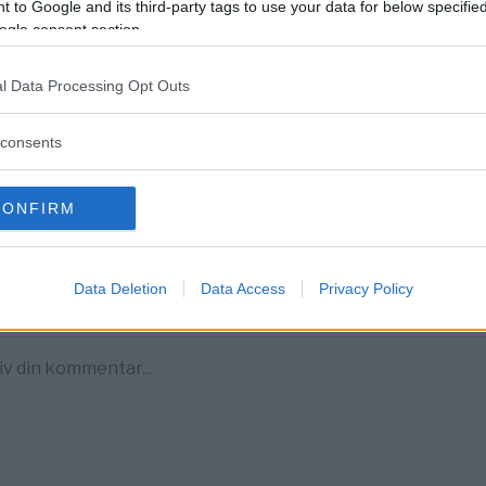
 to Google and its third-party tags to use your data for below specifi
ogle consent section.
DELA PÅ FACEBOOK
DELA PÅ 
l Data Processing Opt Outs
entera
consents
tarerna nedan omfattas inte av utgivningsbeviset för www.dagens
CONFIRM
Data Deletion
Data Access
Privacy Policy