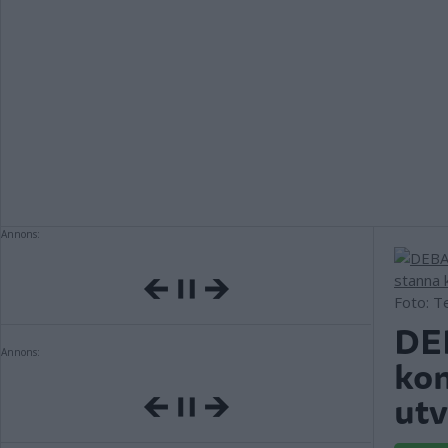
Annons:
Foto: T
DEB
Annons:
kom
utv