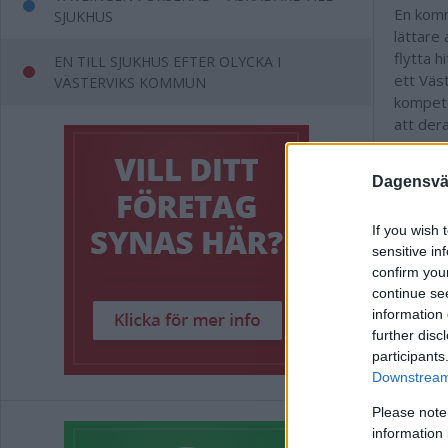
En komm
SJUKHUS
lättare 
flytta h
EN TILL SJUKHUS EFTER OLYCKA I
ett Väs
VÄSTERVIKS KOMMUN
kompete
att dera
Vår amb
vara de
Dagensväs
If you wish 
sensitive in
confirm you
Annons:
continue se
information 
further disc
Annons:
participants
Downstream 
Annons:
Please note
information 