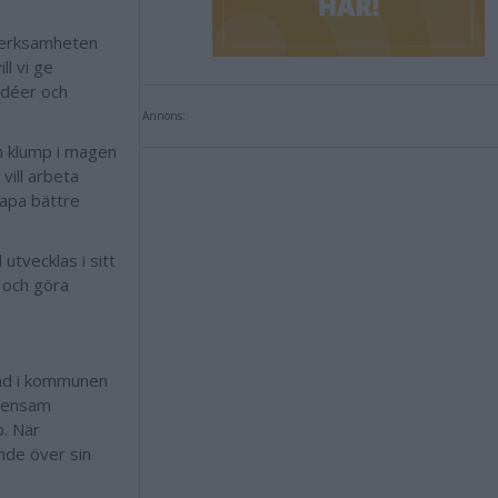
verksamheten
l vi ge
idéer och
Annons:
n klump i magen
 vill arbeta
kapa bättre
utvecklas i sitt
r och göra
und i kommunen
emensam
p. När
ande över sin