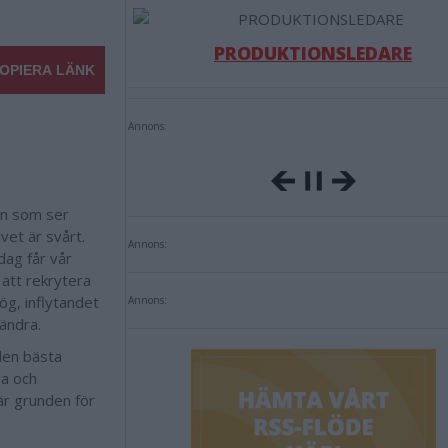
PRODUKTIONSLEDARE
OPIERA LÄNK
Annons:
en som ser
vet är svårt.
Annons:
dag får vår
 att rekrytera
ög, inflytandet
Annons:
rändra.
 den bästa
ga och
är grunden för