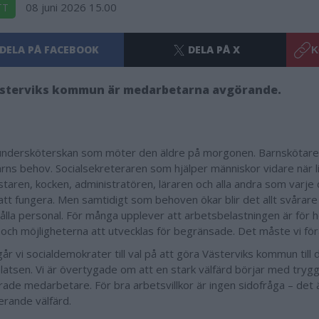
08 juni 2026 15.00
TT
DELA PÅ FACEBOOK
DELA PÅ X
K
ästerviks kommun är medarbetarna avgörande.
undersköterskan som möter den äldre på morgonen. Barnskötar
arns behov. Socialsekreteraren som hjälper människor vidare när li
taren, kocken, administratören, läraren och alla andra som varje 
 att fungera. Men samtidigt som behoven ökar blir det allt svårare
ålla personal. För många upplever att arbetsbelastningen är för h
et och möjligheterna att utvecklas för begränsade. Det måste vi fö
år vi socialdemokrater till val på att göra Västerviks kommun till
latsen. Vi är övertygade om att en stark välfärd börjar med tryg
ade medarbetare. För bra arbetsvillkor är ingen sidofråga – det 
erande välfärd.