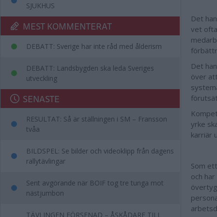
SJUKHUS
Det han
MEST KOMMENTERAT
vet oft
medarbe
DEBATT: Sverige har inte råd med ålderism
förbättr
Det han
DEBATT: Landsbygden ska leda Sveriges
över att
utveckling
systema
SENASTE
förutsät
Kompeten
RESULTAT: Så är ställningen i SM – Fransson
yrke ska
tvåa
karriär
BILDSPEL: Se bilder och videoklipp från dagens
rallytävlingar
Som ett
och har
Sent avgörande när BOIF tog tre tunga mot
övertyg
nästjumbon
personal
arbetsd
TÄVLINGEN FÖRSENAD – ÅSKÅDARE TILL