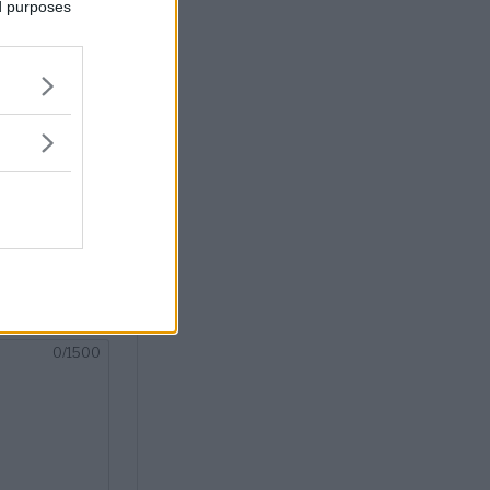
ed purposes
X
vastervik.se.