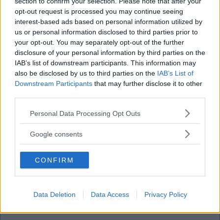
section to confirm your selection. Please note that after your
opt-out request is processed you may continue seeing
interest-based ads based on personal information utilized by
us or personal information disclosed to third parties prior to
your opt-out. You may separately opt-out of the further
disclosure of your personal information by third parties on the
IAB’s list of downstream participants. This information may
also be disclosed by us to third parties on the
IAB’s List of
Downstream Participants
that may further disclose it to other
third parties.
Please note that this website/app uses one or more Google
Personal Data Processing Opt Outs
services and may gather and store information including but
not limited to your visit or usage behaviour. You may click to
Google consents
grant or deny consent to Google and its third-party tags to
use your data for below specified purposes in below Google
CONFIRM
consent section.
Data Deletion
Data Access
Privacy Policy