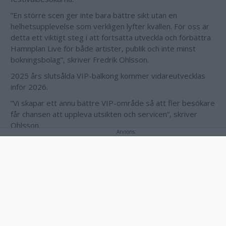
”En större scen ger inte bara bättre sikt utan en
helhetsupplevelse som verkligen lyfter kvällen. För oss är
detta ett viktigt steg i att fortsätta utveckla och förbättra
Hamnplan Live för både artister, publik och inte minst
bokningsbolag”, skriver Fredrik Ohlsson.
2025 års slutsålda VIP-balkong kommer vidareutvecklas
inför 2026.
”Vi skapar ett ännu bättre VIP-område så att fler besökare
får chansen att uppleva utsikten och servicen”, skriver
Ohlsson.
Annons:
Det finns planer på att bygga ut med nya
underhållningsytor längs Slottsholmsleden.
”Det innebär ännu mer liv, upplevelser och aktivitet runt
festivalområdet – och ger plats för fler spännande inslag
under kvällarna”.
Annons: