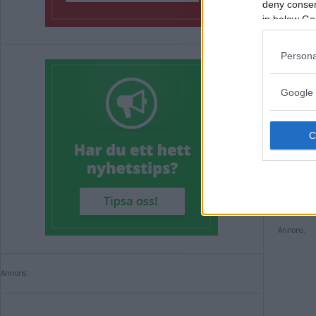
deny consent
in below Go
Persona
Google 
Mån
my
NYHE
Annons:
Annons: