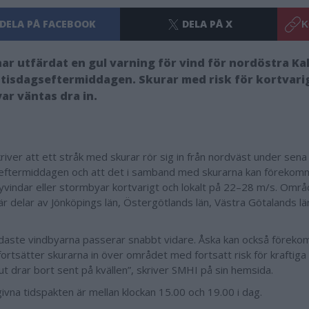
DELA PÅ FACEBOOK
DELA PÅ X
K
ar utfärdat en gul varning för vind för nordöstra Ka
tisdagseftermiddagen. Skurar med risk för kortvarig
ar väntas dra in.
river att ett stråk med skurar rör sig in från nordväst under sena
eftermiddagen och att det i samband med skurarna kan föreko
yvindar eller stormbyar kortvarigt och lokalt på 22–28 m/s. Omr
är delar av Jönköpings län, Östergötlands län, Västra Götalands l
daste vindbyarna passerar snabbt vidare. Åska kan också föreko
fortsätter skurarna in över området med fortsatt risk för kraftiga
slut drar bort sent på kvällen”, skriver SMHI på sin hemsida.
ivna tidspakten är mellan klockan 15.00 och 19.00 i dag.