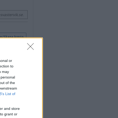
vastervik.se.
sonal or
ection to
ou may
 personal
out of the
 downstream
B’s List of
er and store
to grant or