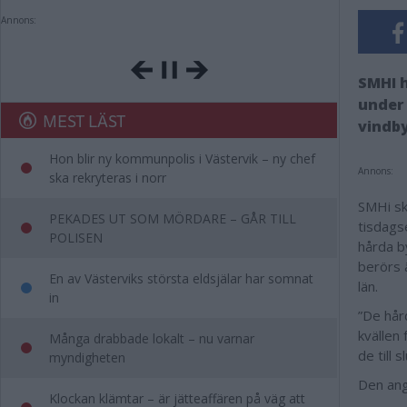
Annons:
SMHI h
under 
MEST LÄST
vindby
Hon blir ny kommunpolis i Västervik – ny chef
Annons:
ska rekryteras i norr
SMHi sk
PEKADES UT SOM MÖRDARE – GÅR TILL
tisdags
POLISEN
hårda b
berörs 
En av Västerviks största eldsjälar har somnat
län.
in
”De hår
kvällen 
Många drabbade lokalt – nu varnar
de till 
myndigheten
Den ang
Klockan klämtar – är jätteaffären på väg att