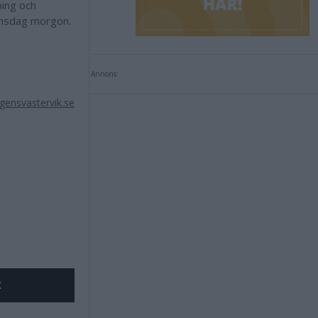
ping och
 onsdag morgon.
Annons:
ensvastervik.se
X