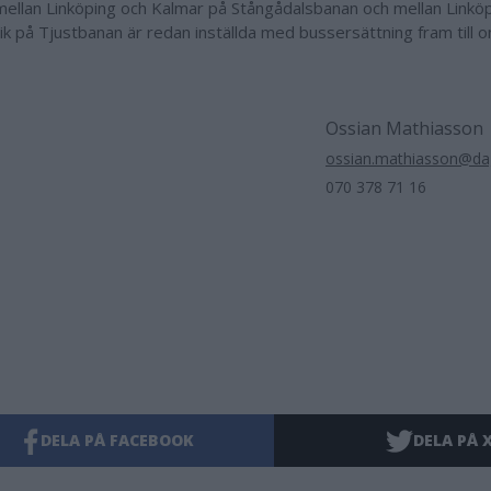
ellan Linköping och Kalmar på Stångådalsbanan och mellan Linkö
ik på Tjustbanan är redan inställda med bussersättning fram till
Ossian Mathiasson
ossian.mathiasson@dag
070 378 71 16
DELA PÅ FACEBOOK
DELA PÅ 