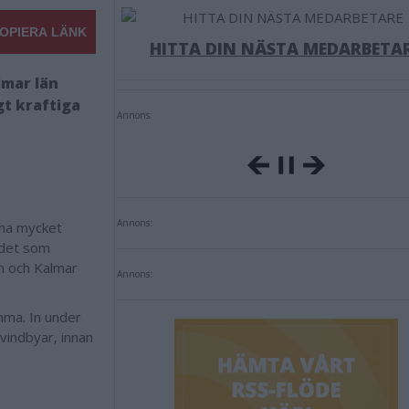
OPIERA LÄNK
HITTA DIN NÄSTA MEDARBETA
lmar län
t kraftiga
Annons:
Annons:
mma mycket
ådet som
än och Kalmar
Annons:
mma. In under
 vindbyar, innan