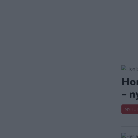
Hon
– n
NYHE