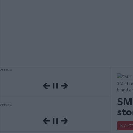
Annons:
SMHI har
bland a
SMH
Annons:
sto
NYHE