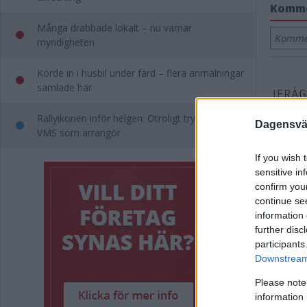
Komm
Många drabbade lokalt – nu varnar
Kommen
myndigheten
Körde in i husbil under färd – flera anmälningar
samlade här
Rallyikonen inför helgen: Otroligt trygg med
Dagensväs
VMS som arrangör
If you wish 
sensitive in
confirm you
continue se
information 
further disc
participants
Downstream 
Please note
information 