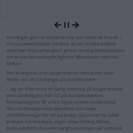
Satsningen görs av Västervik City och Västervik Framåt. I
ett pressmeddelande berättar de att besökare bland
annat kan testa vintersport genom en längdskidssimulator
och prova sina hockeyfärdigheter tillsammans med VIK-
spelare.
Det arrangeras även tipspromenad med priser varje
timme och OS-sändningar på storbildsskärm.
– Jag ser fram emot en härlig stämning på torget inramat
med sändningarna från OS på storbildsskärmen.
Förhoppningsvis får vi fira någon svensk medalj också.
Det i kombination med aktiviteter och lokala
idrottsföreningar blir ett kul inslag i sportlovet för både
invånare och besökare, säger Johan Öhrling Elltorp,
marknadschef och evenemangssamordnare på Västervik