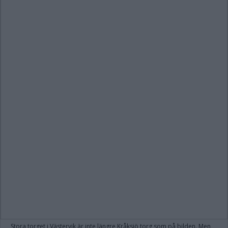
Stora torget i Västervik är inte längre Kråksjö torg som på bilden. Men