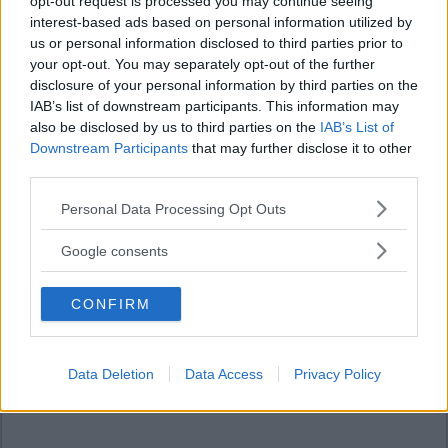
opt-out request is processed you may continue seeing
interest-based ads based on personal information utilized by
us or personal information disclosed to third parties prior to
your opt-out. You may separately opt-out of the further
disclosure of your personal information by third parties on the
IAB’s list of downstream participants. This information may
also be disclosed by us to third parties on the
IAB’s List of
Downstream Participants
that may further disclose it to other
third parties.
Please note that this website/app uses one or more Google
Personal Data Processing Opt Outs
services and may gather and store information including but
not limited to your visit or usage behaviour. You may click to
Google consents
grant or deny consent to Google and its third-party tags to
use your data for below specified purposes in below Google
CONFIRM
consent section.
Data Deletion
Data Access
Privacy Policy