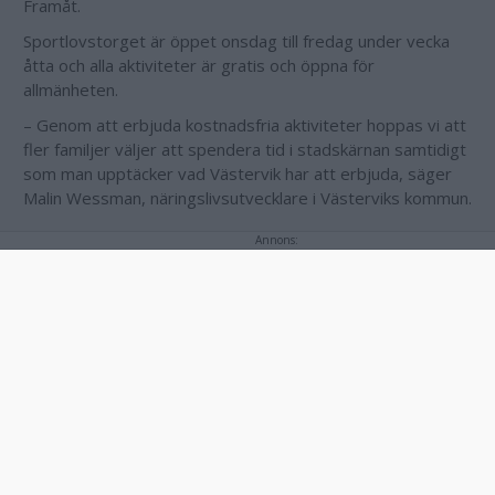
Framåt.
Sportlovstorget är öppet onsdag till fredag under vecka
åtta och alla aktiviteter är gratis och öppna för
allmänheten.
– Genom att erbjuda kostnadsfria aktiviteter hoppas vi att
fler familjer väljer att spendera tid i stadskärnan samtidigt
som man upptäcker vad Västervik har att erbjuda, säger
Malin Wessman, näringslivsutvecklare i Västerviks kommun.
Annons:
Annons: