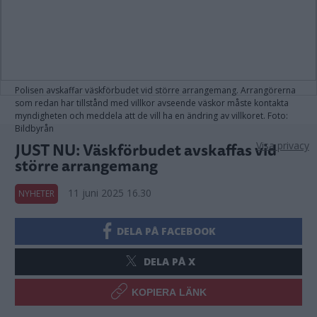
Polisen avskaffar väskförbudet vid större arrangemang. Arrangörerna
som redan har tillstånd med villkor avseende väskor måste kontakta
myndigheten och meddela att de vill ha en ändring av villkoret. Foto:
Bildbyrån
JUST NU: Väskförbudet avskaffas vid
Visa privacy
större arrangemang
11 juni 2025 16.30
NYHETER
DELA PÅ FACEBOOK
DELA PÅ X
KOPIERA LÄNK