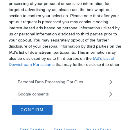
processing of your personal or sensitive information for
targeted advertising by us, please use the below opt-out
section to confirm your selection. Please note that after your
opt-out request is processed you may continue seeing
interest-based ads based on personal information utilized by
us or personal information disclosed to third parties prior to
your opt-out. You may separately opt-out of the further
disclosure of your personal information by third parties on the
IAB’s list of downstream participants. This information may
also be disclosed by us to third parties on the
IAB’s List of
Downstream Participants
that may further disclose it to other
third parties.
Please note that this website/app uses one or more Google
Personal Data Processing Opt Outs
services and may gather and store information including but
not limited to your visit or usage behaviour. You may click to
Google consents
grant or deny consent to Google and its third-party tags to
use your data for below specified purposes in below Google
CONFIRM
consent section.
Data Deletion
Data Access
Privacy Policy