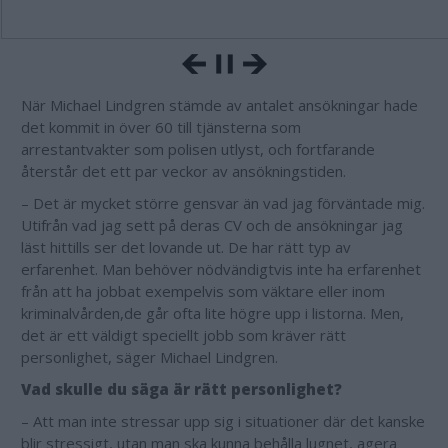
När Michael Lindgren stämde av antalet ansökningar hade
det kommit in över 60 till tjänsterna som
arrestantvakter
som polisen utlyst, och fortfarande
återstår det ett par veckor av ansökningstiden.
– Det är mycket större gensvar än vad jag förväntade mig.
Utifrån vad jag sett på deras CV och de ansökningar jag
läst hittills ser det lovande ut. De har rätt typ av
erfarenhet. Man behöver nödvändigtvis inte ha erfarenhet
från att ha jobbat exempelvis som väktare eller inom
kriminalvården,de går ofta lite högre upp i listorna. Men,
det är ett väldigt speciellt jobb som kräver rätt
personlighet, säger Michael Lindgren.
Vad skulle du säga är rätt personlighet?
– Att man inte stressar upp sig i situationer där det kanske
blir stressigt, utan man ska kunna behålla lugnet, agera