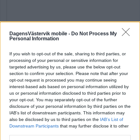
DagensVästervik mobile -
Do Not Process My
Personal Information
If you wish to opt-out of the sale, sharing to third parties, or
processing of your personal or sensitive information for
targeted advertising by us, please use the below opt-out
section to confirm your selection. Please note that after your
opt-out request is processed you may continue seeing
Tk Trä & Smide startades 15 april 2026. Företaget har angett
interest-based ads based on personal information utilized by
följande som verksamhetsbeskrivning:
us or personal information disclosed to third parties prior to
"Tillverkning och försäljning av hantverksmässiga
your opt-out. You may separately opt-out of the further
designprodukter i trä och metall, inklusive snickeriarbete och
disclosure of your personal information by third parties on the
smidesarbeten samt därmed förenlig verksamhet."
IAB’s list of downstream participants. This information may
Ägare är Torgny Kullberg, 50 år.
also be disclosed by us to third parties on the
IAB’s List of
Downstream Participants
that may further disclose it to other
Registreringen av företaget gjordes den 15 april, och det har
third parties.
sitt säte i Virserum i Hultsfreds kommun.