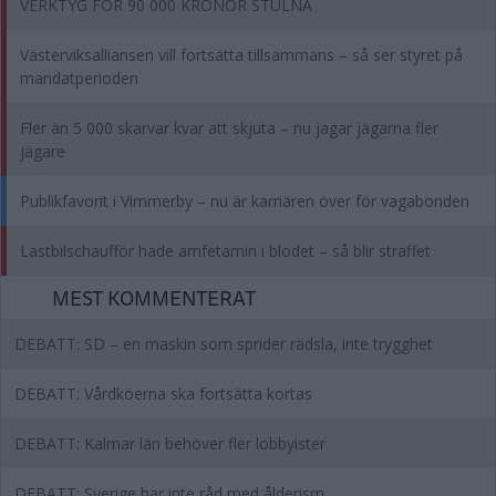
VERKTYG FÖR 90 000 KRONOR STULNA
Västerviksalliansen vill fortsätta tillsammans – så ser styret på
mandatperioden
Fler än 5 000 skarvar kvar att skjuta – nu jagar jägarna fler
jägare
Publikfavorit i Vimmerby – nu är karriären över för vagabonden
Lastbilschaufför hade amfetamin i blodet – så blir straffet
MEST KOMMENTERAT
DEBATT: SD – en maskin som sprider rädsla, inte trygghet
DEBATT: Vårdköerna ska fortsätta kortas
DEBATT: Kalmar län behöver fler lobbyister
DEBATT: Sverige har inte råd med ålderism