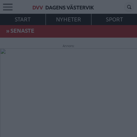
START
NYHETER
SPORT
»
SENASTE
Annons: