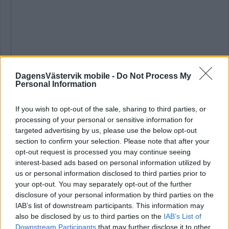
DagensVästervik mobile -
Do Not Process My
Personal Information
If you wish to opt-out of the sale, sharing to third parties, or
processing of your personal or sensitive information for
targeted advertising by us, please use the below opt-out
section to confirm your selection. Please note that after your
opt-out request is processed you may continue seeing
Företaget startades 27 februari 2026. Företaget har angett
interest-based ads based on personal information utilized by
följande som verksamhetsbeskrivning:
us or personal information disclosed to third parties prior to
your opt-out. You may separately opt-out of the further
"Bolaget skall direkt eller indirekt, äga och förvalta lös
disclosure of your personal information by third parties on the
egendom, bedriva tillverkning och utveckling samt försäljning
IAB’s list of downstream participants. This information may
av material och produkter för industriell verksamhet, elektriska
also be disclosed by us to third parties on the
IAB’s List of
och elektroniska utrustningar, medverka till utveckling av nya
Downstream Participants
that may further disclose it to other