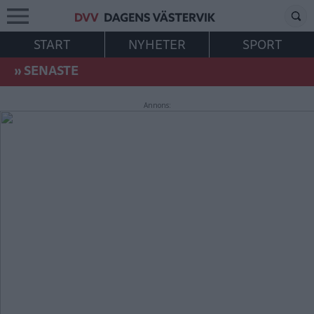
START
NYHETER
SPORT
»
SENASTE
Annons: