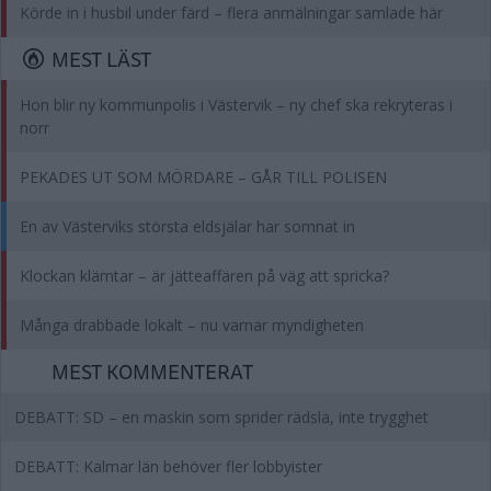
Körde in i husbil under färd – flera anmälningar samlade här
MEST LÄST
Hon blir ny kommunpolis i Västervik – ny chef ska rekryteras i
norr
PEKADES UT SOM MÖRDARE – GÅR TILL POLISEN
En av Västerviks största eldsjälar har somnat in
Klockan klämtar – är jätteaffären på väg att spricka?
Många drabbade lokalt – nu varnar myndigheten
MEST KOMMENTERAT
DEBATT: SD – en maskin som sprider rädsla, inte trygghet
DEBATT: Kalmar län behöver fler lobbyister