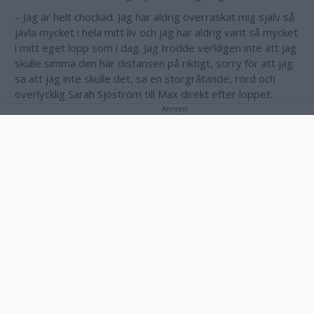
– Jag är helt chockad.
Jag har aldrig överraskat mig själv så
jävla mycket i hela mitt liv och j
ag har aldrig varit så mycket
i mitt eget lopp som i dag.
Jag trodde verkligen inte att jag
skulle simma den här distansen på riktigt, sorry för att jag
sa att jag inte skulle det,
sa en storgråtande, rörd och
överlycklig Sarah Sjöström till Max direkt efter loppet.
Annons:
Sedan tidigare har Sarah Sjöström fyra OS-medaljer
hemma i prisskåpet, med guldet på 100 meter fjärilsim vid
OS i Rio de Janeiro 2016 som sticker ut. Ska karriärens
tredje OS-guld och 93:e medalj i internationella
mästerskap komma på söndag?
Annons: