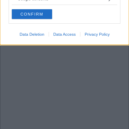
grant or deny consent to Google and its third-party tags to
use your data for below specified purposes in below Google
CONFIRM
consent section.
Data Deletion
Data Access
Privacy Policy