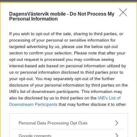
DagensVästervik mobile -
Do Not Process My
Personal Information
If you wish to opt-out of the sale, sharing to third parties, or
processing of your personal or sensitive information for
targeted advertising by us, please use the below opt-out
section to confirm your selection. Please note that after your
opt-out request is processed you may continue seeing
interest-based ads based on personal information utilized by
us or personal information disclosed to third parties prior to
your opt-out. You may separately opt-out of the further
disclosure of your personal information by third parties on the
IAB’s list of downstream participants. This information may
also be disclosed by us to third parties on the
IAB’s List of
Downstream Participants
that may further disclose it to other
third parties.
Please note that this website/app uses one or more Google
Personal Data Processing Opt Outs
services and may gather and store information including but
not limited to your visit or usage behaviour. You may click to
Google consents