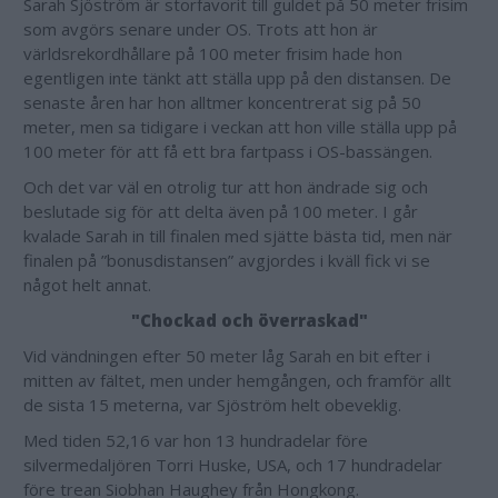
Sarah Sjöström är storfavorit till guldet på 50 meter frisim
som avgörs senare under OS. Trots att hon är
världsrekordhållare på 100 meter frisim hade hon
egentligen inte tänkt att ställa upp på den distansen. De
senaste åren har hon alltmer koncentrerat sig på 50
meter, men sa tidigare i veckan att hon ville ställa upp på
100 meter för att få ett bra fartpass i OS-bassängen.
Och det var väl en otrolig tur att hon ändrade sig och
beslutade sig för att delta även på 100 meter. I går
kvalade Sarah in till finalen med sjätte bästa tid, men när
finalen på ”bonusdistansen” avgjordes i kväll fick vi se
något helt annat.
"Chockad och överraskad"
Vid vändningen efter 50 meter låg Sarah en bit efter i
mitten av fältet, men under hemgången, och framför allt
de sista 15 meterna, var Sjöström helt obeveklig.
Med tiden 52,16 var hon 13 hundradelar före
silvermedaljören Torri Huske, USA, och 17 hundradelar
före trean
Siobhan Haughey från Hongkong.