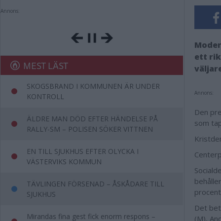
Annons:
Moder
ett ri
MEST LÄST
väljar
SKOGSBRAND I KOMMUNEN ÄR UNDER
Annons:
KONTROLL
Den pre
ÄLDRE MAN DÖD EFTER HÄNDELSE PÅ
som tap
RALLY-SM – POLISEN SÖKER VITTNEN
Kristde
EN TILL SJUKHUS EFTER OLYCKA I
Centerp
VÄSTERVIKS KOMMUN
Sociald
behålle
TÄVLINGEN FÖRSENAD – ÅSKÅDARE TILL
procent
SJUKHUS
Det bet
Mirandas fina gest fick enorm respons –
(M), An