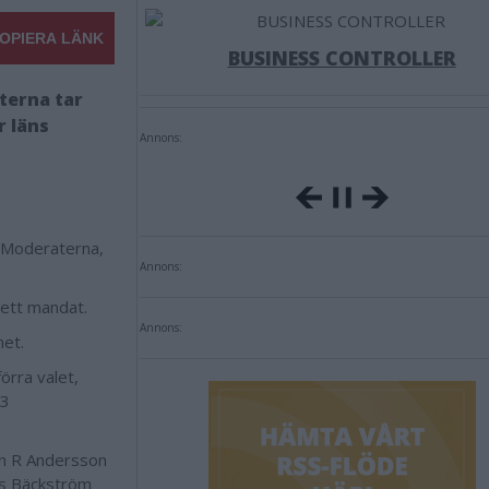
OPIERA LÄNK
BUSINESS CONTROLLER
terna tar
r läns
Annons:
t Moderaterna,
Annons:
 ett mandat.
Annons:
net.
örra valet,
,3
an R Andersson
ias Bäckström