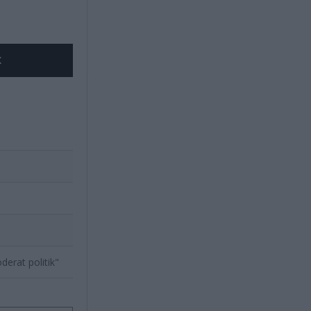
X
erat politik"