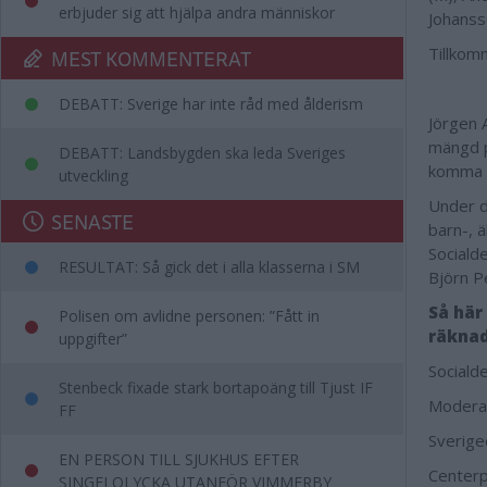
erbjuder sig att hjälpa andra människor
Johanss
Tillkom
MEST KOMMENTERAT
DEBATT: Sverige har inte råd med ålderism
Jörgen 
mängd p
DEBATT: Landsbygden ska leda Sveriges
komma i
utveckling
Under d
SENASTE
barn-, ä
Sociald
RESULTAT: Så gick det i alla klasserna i SM
Björn P
Så här 
Polisen om avlidne personen: ”Fått in
räkna
uppgifter”
Sociald
Stenbeck fixade stark bortapoäng till Tjust IF
Moderat
FF
Sverige
EN PERSON TILL SJUKHUS EFTER
Centerp
SINGELOLYCKA UTANFÖR VIMMERBY