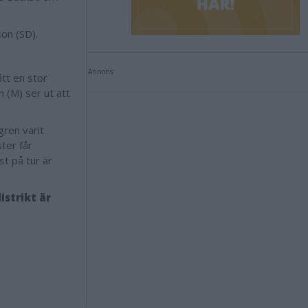
son (SD).
Annons:
tt en stor
 (M) ser ut att
ren varit
ster får
st på tur är
istrikt är