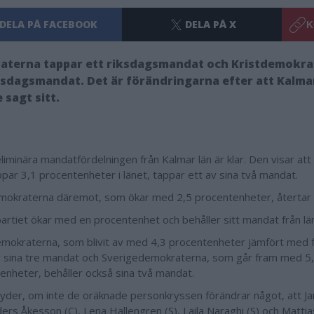
DELA PÅ FACEBOOK
DELA PÅ X
K
aterna tappar ett riksdagsmandat och Kristdemokra
ksdagsmandat. Det är förändringarna efter att Kalma
e sagt sitt.
liminära mandatfördelningen från Kalmar län är klar. Den visar at
par 3,1 procentenheter i länet, tappar ett av sina två mandat.
mokraterna däremot, som ökar med 2,5 procentenheter, återtar
artiet ökar med en procentenhet och behåller sitt mandat från lä
emokraterna, som blivit av med 4,3 procentenheter jämfört med f
r sina tre mandat och Sverigedemokraterna, som går fram med 5
enheter, behåller också sina två mandat.
yder, om inte de oräknade personkryssen förändrar något, att J
ders Åkesson (C), Lena Hallengren (S), Laila Naraghi (S) och Matt