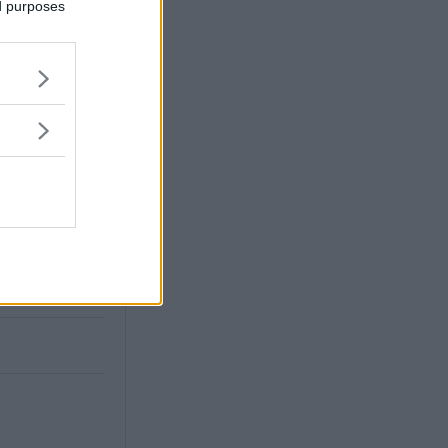
ed purposes
ensvastervik.se