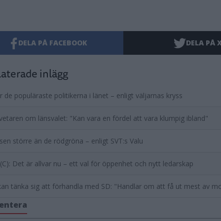
DELA PÅ FACEBOOK
DELA PÅ 
aterade inlägg
r de populäraste politikerna i länet – enligt väljarnas kryss
vetaren om länsvalet: "Kan vara en fördel att vara klumpig ibland"
nsen större än de rödgröna – enligt SVT:s Valu
(C): Det är allvar nu – ett val för öppenhet och nytt ledarskap
an tänka sig att förhandla med SD: "Handlar om att få ut mest av mod
entera