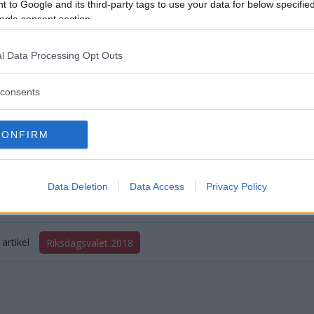
 to Google and its third-party tags to use your data for below specifi
tiet 2,8 % (-1,7)
ogle consent section.
artier 1,2 % (-1,4)
l Data Processing Opt Outs
ltagande:
86,0 % (+1,1)
consents
Simon Henriksson
CONFIRM
simon.henriksson@dag
076 815 45 71
Data Deletion
Data Access
Privacy Policy
artikel
Riksdagsvalet 2018