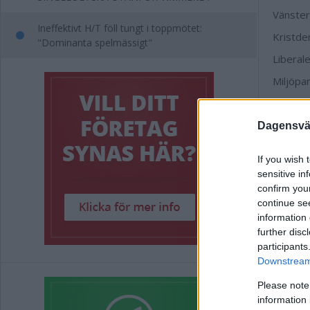
Vänster
Ineffektivt H/T föll tungt i toppmötet:
Kristde
"Dominanta spelmässigt"
Liberal
Miljöpar
Övriga p
Valde
Dagensväs
Så rös
If you wish 
Sociald
sensitive in
confirm you
Sverige
continue se
Moderat
information 
further disc
Centerp
participants
Kristde
Downstream 
Vänster
Please note
information 
Liberal