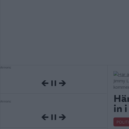
Annons:
Jimmy L
kommer.
Här
Annons:
in 
POLIT