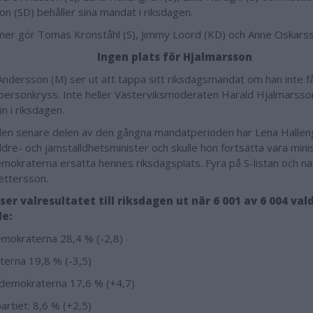
on (SD) behåller sina mandat i riksdagen.
mer gör Tomas Kronståhl (S), Jimmy Loord (KD) och Anne Oskars
Ingen plats för Hjalmarsson
Andersson (M) ser ut att tappa sitt riksdagsmandat om han inte få
ersonkryss. Inte heller Västerviksmoderaten Harald Hjalmarsson
n i riksdagen.
en senare delen av den gångna mandatperioden har Lena Halleng
ldre- och jämställdhetsminister och skulle hon fortsätta vara mini
emokraterna ersätta hennes riksdagsplats. Fyra på S-listan och nä
ettersson.
ser valresultatet till riksdagen ut när 6 001 av 6 004 vald
de:
emokraterna 28,4 % (-2,8)
erna 19,8 % (-3,5)
demokraterna 17,6 % (+4,7)
artiet: 8,6 % (+2,5)