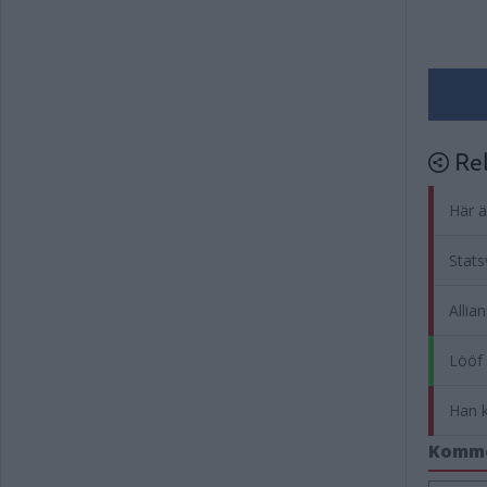
Rel
Här ä
Stats
Allia
Lööf 
Han k
Komm