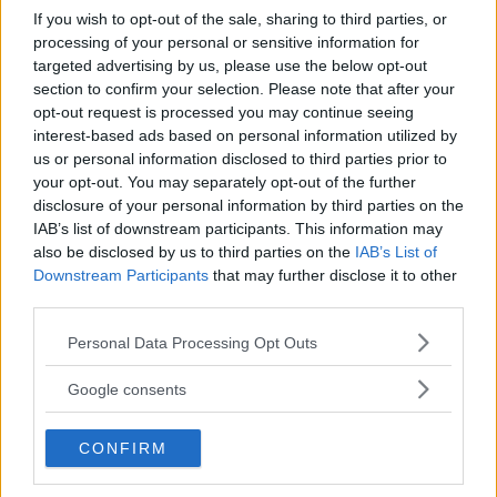
If you wish to opt-out of the sale, sharing to third parties, or
processing of your personal or sensitive information for
targeted advertising by us, please use the below opt-out
section to confirm your selection. Please note that after your
opt-out request is processed you may continue seeing
interest-based ads based on personal information utilized by
us or personal information disclosed to third parties prior to
your opt-out. You may separately opt-out of the further
disclosure of your personal information by third parties on the
IAB’s list of downstream participants. This information may
also be disclosed by us to third parties on the
IAB’s List of
Downstream Participants
that may further disclose it to other
third parties.
Please note that this website/app uses one or more Google
Personal Data Processing Opt Outs
services and may gather and store information including but
not limited to your visit or usage behaviour. You may click to
Google consents
grant or deny consent to Google and its third-party tags to
use your data for below specified purposes in below Google
CONFIRM
consent section.