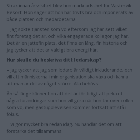
Strax innan årsskiftet blev hon marknadschef för Västervik
Resort. Hon säger att hon har trivts bra och imponerats av
både platsen och medarbetarna.
– Jag sökte tjänsten som vd eftersom jag har sett vilket
fint företag det är, och vilka engagerade kollegor jag har.
Det är en jättefin plats, det finns en lång, fin historia och
jag tycker att det är väldigt bra energi här.
Hur skulle du beskriva ditt ledarskap?
– Jag tycker att jag som ledare är väldigt inkluderande, och
vill att människorna i min organisation ska växa och känna
att man är del av något större. Alla behövs.
Än så länge känner hon att det är för tidigt att peka ut
några förändringar som hon vill göra när hon tar över rollen
som vd, men gästupplevelsen kommer fortsatt att stå i
fokus.
– Vi gör mycket bra redan idag. Nu handlar det om att
förstärka det tillsammans.