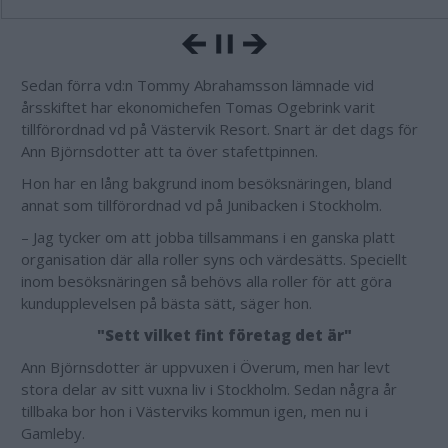
Sedan förra vd:n Tommy Abrahamsson lämnade vid
årsskiftet har ekonomichefen Tomas Ogebrink varit
tillförordnad vd på Västervik Resort. Snart är det dags för
Ann Björnsdotter att ta över stafettpinnen.
Hon har en lång bakgrund inom besöksnäringen, bland
annat som tillförordnad vd på Junibacken i Stockholm.
– Jag tycker om att jobba tillsammans i en ganska platt
organisation där alla roller syns och värdesätts. Speciellt
inom besöksnäringen så behövs alla roller för att göra
kundupplevelsen på bästa sätt, säger hon.
"Sett vilket fint företag det är"
Ann Björnsdotter är uppvuxen i Överum, men har levt
stora delar av sitt vuxna liv i Stockholm. Sedan några år
tillbaka bor hon i Västerviks kommun igen, men nu i
Gamleby.