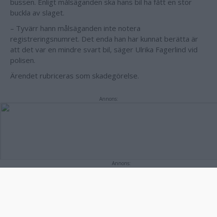
bussen. Enligt målsäganden ska hans bil ha fått en stor
buckla av slaget.
– Tyvärr hann målsäganden inte notera
registreringsnumret. Det enda han har kunnat berätta är
att det var en mindre svart bil, säger Ulrika Fagerlind vid
polisen.
Ärendet rubriceras som skadegörelse.
Annons:
Annons: