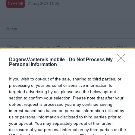
NYHETER
21 maj 2023 11.00
Annons:
Vd:n efter invigningen: "Tror ännu mer
DagensVästervik mobile -
Do Not Process My
på sommaren 2024"
Personal Information
NYHETER
07 maj 2023 10.00
If you wish to opt-out of the sale, sharing to third parties, or
processing of your personal or sensitive information for
targeted advertising by us, please use the below opt-out
section to confirm your selection. Please note that after your
opt-out request is processed you may continue seeing
Siw Malmkvist invigde utställningen –
interest-based ads based on personal information utilized by
us or personal information disclosed to third parties prior to
se video på hennes nytolkning av Pippi
your opt-out. You may separately opt-out of the further
Långstrump
disclosure of your personal information by third parties on the