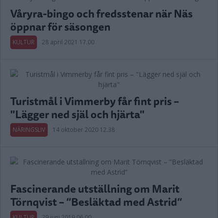
Våryra-bingo och fredsstenar när Näs
öppnar för säsongen
KULTUR
28 april 2021 17.00
Turistmål i Vimmerby får fint pris –
"Lägger ned själ och hjärta"
NÄRINGSLIV
14 oktober 2020 12.38
Fascinerande utställning om Marit
Törnqvist – ”Besläktad med Astrid”
KULTUR
29 juni 2019 06.00