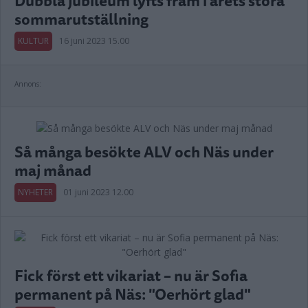
Dubbla jubileum lyfts fram i årets stora
sommarutställning
KULTUR
16 juni 2023 15.00
Annons:
Så många besökte ALV och Näs under
maj månad
NYHETER
01 juni 2023 12.00
Fick först ett vikariat – nu är Sofia
permanent på Näs: "Oerhört glad"