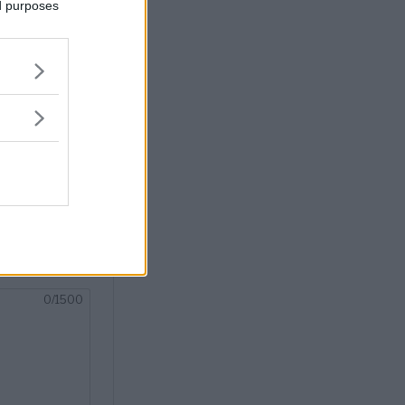
ed purposes
vastervik.se.