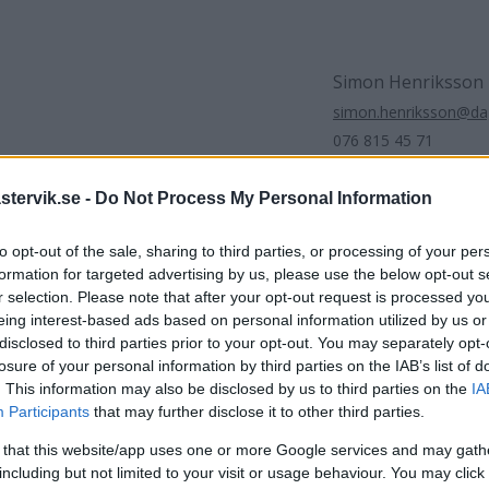
Simon Henriksson
simon.henriksson@dag
076 815 45 71
tervik.se -
Do Not Process My Personal Information
to opt-out of the sale, sharing to third parties, or processing of your per
artikel
Gamleby hamn
formation for targeted advertising by us, please use the below opt-out s
r selection. Please note that after your opt-out request is processed y
eing interest-based ads based on personal information utilized by us or
disclosed to third parties prior to your opt-out. You may separately opt-
losure of your personal information by third parties on the IAB’s list of
. This information may also be disclosed by us to third parties on the
IA
Participants
that may further disclose it to other third parties.
 that this website/app uses one or more Google services and may gath
including but not limited to your visit or usage behaviour. You may click 
DELA PÅ FACEBOOK
DELA PÅ 