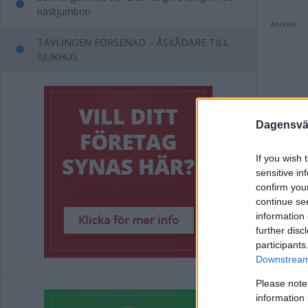
nästjumbon
Annons:
TÄVLINGEN FÖRSENAD – ÅSKÅDARE TILL
SJUKHUS
Dagensväs
Annons:
If you wish 
Taggar i 
sensitive in
confirm you
continue se
information 
Annons:
further disc
participants
Downstream 
Please note
information 