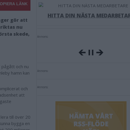
OPIERA LÄNK
HITTA DIN NÄSTA MEDARBETA
ager gör att
riktas nu
första skede,
Annons:
r pågått och nu
Annons:
amleby hamn kan
Annons:
komplicerat och
adsenhet att
igaste
era till över 20
t kunna bygga en
mot 200 miljoner