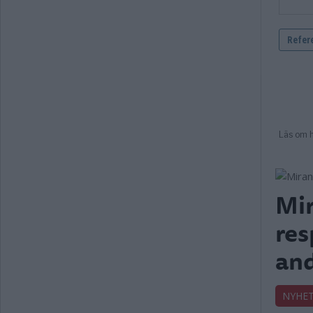
Mir
res
an
NYHE