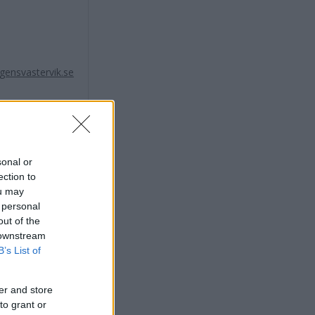
ensvastervik.se
sonal or
ection to
ou may
 personal
out of the
 downstream
B’s List of
er and store
to grant or
X