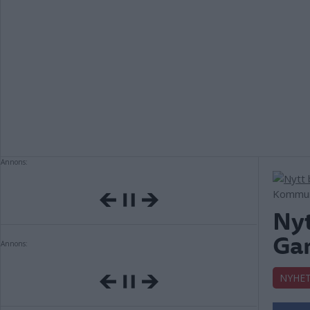
Annons:
Kommune
Nyt
Ga
Annons:
NYHE