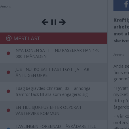
Annons:
Krafti
arbete
mot at
MEST LÄST
skriv
NYA LÖNEN SATT – NU PASSERAR HAN 140
Annons:
000 I MÅNADEN
Ända se
JUST NU: KO SATT FAST I GYTTJA – ÄR
finns e
ÄNTLIGEN UPPE
genomf
"Tyvärr
I dag begravdes Christian, 32 – anhöriga
mycket 
framför tack till alla som engagerat sig
titta p
åtgärde
EN TILL SJUKHUS EFTER OLYCKA I
VÄSTERVIKS KOMMUN
– Vår ko
meters d
TÄVLINGEN FÖRSENAD – ÅSKÅDARE TILL
tillräck