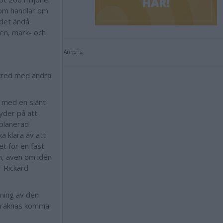
som handlar om
 det ändå
ren, mark- och
Annons:
skred med andra
g med en slänt
tyder på att
 planerad
a klara av att
t för en fast
n, även om idén
r Rickard
vning av den
beräknas komma