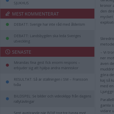
SJUKHUS
kronor 
den dir
MEST KOMMENTERAT
mycket 
exploat
DEBATT: Sverige har inte råd med ålderism
DEBATT: Landsbygden ska leda Sveriges
Skredri
utveckling
metoder
SENASTE
– Vi tr
ner mot
Mirandas fina gest fick enorm respons –
även de
erbjuder sig att hjälpa andra människor
muddrin
göra de
RESULTAT: Så är ställningen i SM – Fransson
kaj så 
tvåa
med en 
Ljunggr
BILDSPEL: Se bilder och videoklipp från dagens
Paralle
rallytävlingar
gamla s
vidare 
Sent avgörande när BOIF tog tre tunga mot