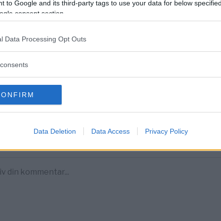
 to Google and its third-party tags to use your data for below specifi
ogle consent section.
aterade inlägg
l Data Processing Opt Outs
 steg i arbetet med att säkra hamnområdet i Gamleby kan inledas
entera
consents
tarerna nedan omfattas inte av utgivningsbeviset för www.dagens
CONFIRM
Data Deletion
Data Access
Privacy Policy