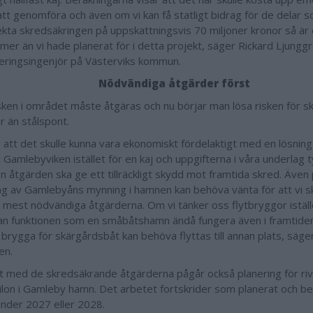
att genomföra och även om vi kan få statligt bidrag för de delar 
ekta skredsäkringen på uppskattningsvis 70 miljoner kronor så är
mer än vi hade planerat för i detta projekt, säger Rickard Ljungg
eringsingenjör på Västerviks kommun.
Nödvändiga åtgärder först
sken i området måste åtgäras och nu börjar man lösa risken för 
 än stålspont.
or att det skulle kunna vara ekonomiskt fördelaktigt med en lösnin
 Gamlebyviken istället för en kaj och uppgifterna i våra underlag 
n åtgärden ska ge ett tillräckligt skydd mot framtida skred. Även
g av Gamlebyåns mynning i hamnen kan behöva vänta för att vi sk
 mest nödvändiga åtgärderna. Om vi tänker oss flytbryggor iställe
kan funktionen som en småbåtshamn ändå fungera även i framtide
brygga för skärgårdsbåt kan behöva flyttas till annan plats, säge
en.
llt med de skredsäkrande åtgärderna pågår också planering för ri
ilon i Gamleby hamn. Det arbetet fortskrider som planerat och 
under 2027 eller 2028.