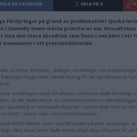
DELA PÅ FACEBOOK
DELA PÅ X
K
ga fördyringar på grund av problematiskt tjocka lerl
n i Gamleby hamn måste prioriteras om. Huvudfokus 
t lösa den stora skredrisk som finns i området i ett 
er kommunen i ett pressmeddelande.
dan 2018 har förstudier, dialoger, utredningar och projekteringa
n framtagen fungerande teknisk lösning för hur skredrisken av G
öras.
 visar utredningen också att arbetet som krävs skulle bli väldigt 
dyrt. Av det skälet börjar nu Västerviks kommuns samhällsbyggn
å en uppdelning av kommande åtgärder i mindre delar med de vikt
rna först", skriver man i ett pressmeddelande.
nsult AWER hittade under sina fältstudier på plats tjocka lager av l
jup, vilket bland annat skulle kräva väldigt lång stålspont för at
ligt hållfast kaj. Beräkningarna visar att det här skulle kosta upp e