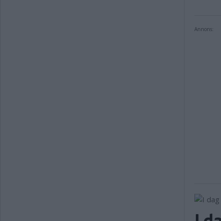
Annons:
I d