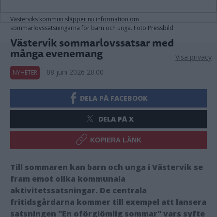
Västerviks kommun släpper nu information om
sommarlovssatsningarna för barn och unga. Foto:Pressbild
Västervik sommarlovssatsar med
många evenemang
Visa privacy
08 juni 2026 20.00
NYHETER
DELA PÅ FACEBOOK
DELA PÅ X
KOPIERA LÄNK
Till sommaren kan barn och unga i Västervik se
fram emot olika kommunala
aktivitetssatsningar. De centrala
fritidsgårdarna kommer till exempel att lansera
satsningen "En oförglömlig sommar" vars syfte