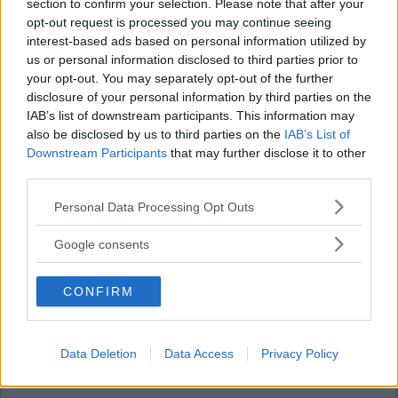
section to confirm your selection. Please note that after your
opt-out request is processed you may continue seeing
interest-based ads based on personal information utilized by
us or personal information disclosed to third parties prior to
your opt-out. You may separately opt-out of the further
disclosure of your personal information by third parties on the
IAB’s list of downstream participants. This information may
also be disclosed by us to third parties on the
IAB’s List of
Downstream Participants
that may further disclose it to other
third parties.
Please note that this website/app uses one or more Google
Personal Data Processing Opt Outs
services and may gather and store information including but
not limited to your visit or usage behaviour. You may click to
Google consents
grant or deny consent to Google and its third-party tags to
use your data for below specified purposes in below Google
CONFIRM
consent section.
Data Deletion
Data Access
Privacy Policy