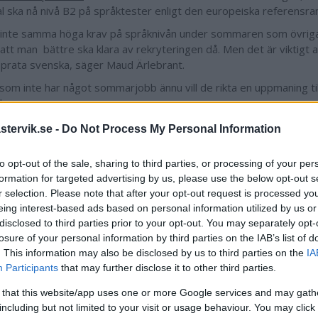
l ska nå nivå B2 på språktester enligt den europeiska referensr
r inte samma höga krav på språknivån under sommaren som övriga
 att man bättre ska klara av rekryteringen då. Men det är viktigt 
 prata svenska, säger Maud Ärlebrant.
n som inte har något sommarjobb ännu vill de rikta en uppmaning til
dreomsorgen.
inns fortfarande gott om jobb att söka.
tervik.se -
Do Not Process My Personal Information
to opt-out of the sale, sharing to third parties, or processing of your per
formation for targeted advertising by us, please use the below opt-out s
Tess Hartikka
r selection. Please note that after your opt-out request is processed y
tess.hartikka@da
eing interest-based ads based on personal information utilized by us or
disclosed to third parties prior to your opt-out. You may separately opt-
076 127 51 90
losure of your personal information by third parties on the IAB’s list of
. This information may also be disclosed by us to third parties on the
IA
Participants
that may further disclose it to other third parties.
 that this website/app uses one or more Google services and may gath
including but not limited to your visit or usage behaviour. You may click 
artikel
Äldreomsorgen i Västervik
Socialnämnden i Västervik