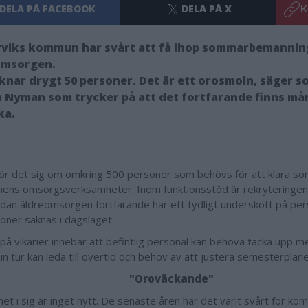
DELA PÅ FACEBOOK
DELA PÅ X
K
rviks kommun har svårt att få ihop sommarbemanni
omsorgen.
aknar drygt 50 personer. Det är ett orosmoln, säger s
 Nyman som trycker på att det fortfarande finns må
ka.
rör det sig om omkring 500 personer som behövs för att klara s
ns omsorgsverksamheter. Inom funktionsstöd är rekryteringen i
edan äldreomsorgen fortfarande har ett tydligt underskott på per
oner saknas i dagsläget.
på vikarier innebär att befintlig personal kan behöva täcka upp me
 sin tur kan leda till övertid och behov av att justera semesterplane
"Oroväckande"
et i sig är inget nytt. De senaste åren har det varit svårt för k