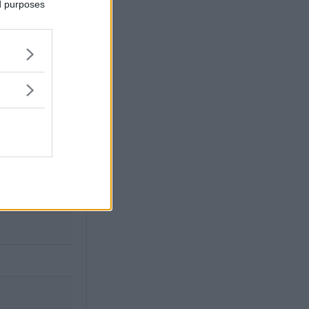
ed purposes
X
en