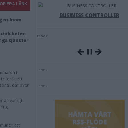
OPIERA LÄNK
BUSINESS CONTROLLER
ngen inom
ocialchefen
Annons:
nga tjänster
Annons:
ommaren i
 stort sett
sonal, där över
Annons:
r än vanligt,
ring.
ommunen att