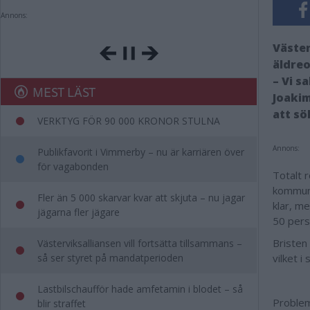
Annons:
Väste
äldre
– Vi s
MEST LÄST
Joakim
att sö
VERKTYG FÖR 90 000 KRONOR STULNA
Annons:
Publikfavorit i Vimmerby – nu är karriären över
för vagabonden
Totalt 
kommune
Fler än 5 000 skarvar kvar att skjuta – nu jagar
klar, m
jägarna fler jägare
50 pers
Bristen 
Västerviksalliansen vill fortsätta tillsammans –
så ser styret på mandatperioden
vilket i
Lastbilschaufför hade amfetamin i blodet – så
Problem
blir straffet