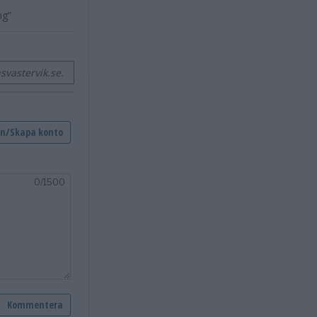
ng”
vastervik.se.