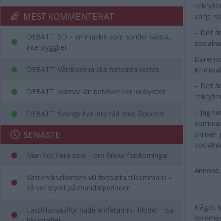
rekryte
MEST KOMMENTERAT
varje s
– Det ä
DEBATT: SD – en maskin som sprider rädsla,
socialn
inte trygghet
Däremot
DEBATT: Vårdköerna ska fortsätta kortas
Krimina
– Det ä
DEBATT: Kalmar län behöver fler lobbyister
rekryte
– Jag t
DEBATT: Sverige har inte råd med ålderism
sommare
SENASTE
skriker
socialn
Man fick flera sms – om falska fortkörningar
Annons:
Västerviksalliansen vill fortsätta tillsammans –
så ser styret på mandatperioden
Något s
Lastbilschaufför hade amfetamin i blodet – så
kommer 
blir straffet