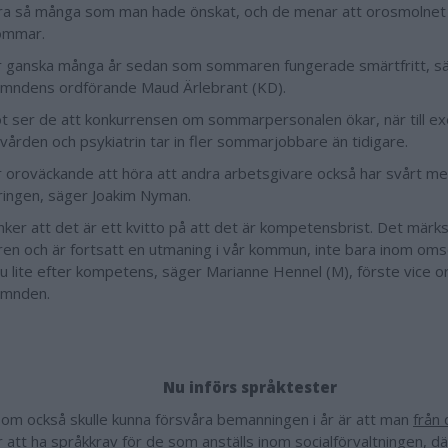
ra så många som man hade önskat, och de menar att orosmolnet f
ommar.
r ganska många år sedan som sommaren fungerade smärtfritt, s
ämndens ordförande Maud Ärlebrant (KD).
 ser de att konkurrensen om sommarpersonalen ökar, när till e
lvården och psykiatrin tar in fler sommarjobbare än tidigare.
r oroväckande att höra att andra arbetsgivare också har svårt m
ringen, säger Joakim Nyman.
änker att det är ett kvitto på att det är kompetensbrist. Det märk
n och är fortsatt en utmaning i vår kommun, inte bara inom omso
 ju lite efter kompetens, säger Marianne Hennel (M), förste vice o
ämnden.
Nu införs språktester
om också skulle kunna försvåra bemanningen i år är att man
från 
att ha språkkrav
för de som anställs inom socialförvaltningen, där