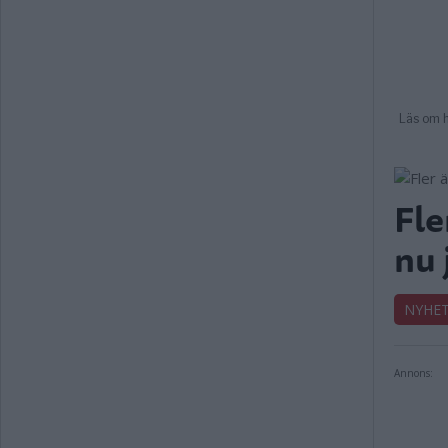
Fle
nu 
NYHE
Annons: