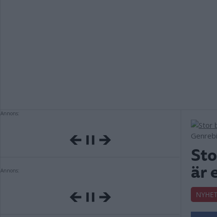
Annons:
Genrebi
Sto
är 
Annons:
NYHE