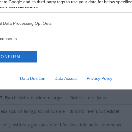
 to Google and its third-party tags to use your data for below specifi
ogle consent section.
l Data Processing Opt Outs
consents
DELA PÅ FACEBOOK
DELA PÅ 
CONFIRM
aterade inlägg
Data Deletion
Data Access
Privacy Policy
ändring för äldreomsorgen klubbad – så blir nya bemanningssatsning
: Fyra beslut om äldreomsorgen – därför blir det dyrare
 neka sjuk 83-åring plats på boende – domstol river upp beslutet
hemtjänstföretag nekas – efter hård kritik från andra kommuner