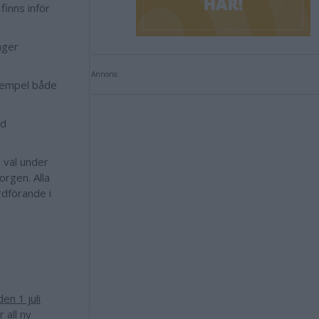
inns inför
äger
Annons:
xempel både
ed
s väl under
rgen. Alla
rdförande i
den 1 juli
 all ny