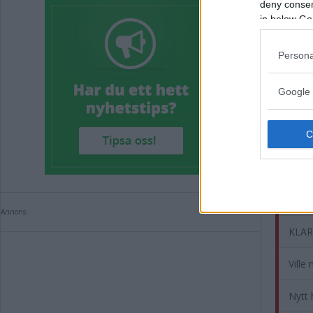
deny consent
in below Go
Annons:
Persona
Google 
Rel
Stor 
Annons:
KLART
Ville
Nytt 