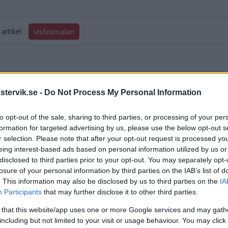
artikel
Visfestivalen
tervik.se -
Do Not Process My Personal Information
to opt-out of the sale, sharing to third parties, or processing of your per
DELA PÅ FACEBOOK
DELA PÅ 
formation for targeted advertising by us, please use the below opt-out s
r selection. Please note that after your opt-out request is processed y
eing interest-based ads based on personal information utilized by us or
aterade inlägg
disclosed to third parties prior to your opt-out. You may separately opt-
losure of your personal information by third parties on the IAB’s list of
. This information may also be disclosed by us to third parties on the
stivalen blev hur lyckad som helst – Åstrand pekar ut sina höjdpunkter
IA
Participants
that may further disclose it to other third parties.
XTRA: Se artisterna och publiken på Visfestivalen
 that this website/app uses one or more Google services and may gath
including but not limited to your visit or usage behaviour. You may click 