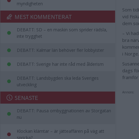
myndigheten
Som tidi
MEST KOMMENTERAT
vid Fis
dem som
DEBATT: SD – en maskin som sprider rädsla,
– Vi ha
inte trygghet
bra när
kommer 
DEBATT: Kalmar län behöver fler lobbyister
i Norge.
Susanne
DEBATT: Sverige har inte råd med ålderism
dags fö
framför
DEBATT: Landsbygden ska leda Sveriges
utveckling
Annons:
SENASTE
DEBATT: Pausa ombyggnationen av Storgatan
nu
Klockan klämtar – är jätteaffären på väg att
spricka?