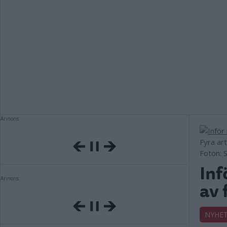
Annons:
Fyra art
Foton: 
Inf
Annons:
av 
NYHE