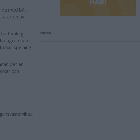
lända med båt
ast är en av
haft väldigt
Annons:
Alfvengren som
u har spelning
nnan det är
olkar och
gensvastervik.se