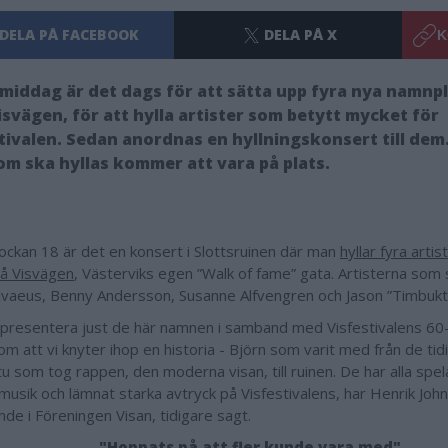
DELA PÅ FACEBOOK
DELA PÅ X
K
rmiddag är det dags för att sätta upp fyra nya namnp
svägen, för att hylla artister som betytt mycket för
tivalen. Sedan anordnas en hyllningskonsert till dem.
om ska hyllas kommer att vara på plats.
klockan 18 är det en konsert i Slottsruinen där man
hyllar fyra arti
på Visvägen
, Västerviks egen ”Walk of fame” gata. Artisterna som sk
lvaeus, Benny Andersson, Susanne Alfvengren och Jason ”Timbuktu
å presentera just de här namnen i samband med Visfestivalens 60
om att vi knyter ihop en historia - Björn som varit med från de tid
 som tog rappen, den moderna visan, till ruinen. De har alla spelat 
musik och lämnat starka avtryck på Visfestivalens, har Henrik Joh
nde i Föreningen Visan, tidigare sagt.
"Hoppats på att fler kunde vara med"