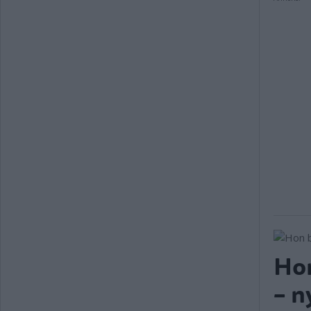
Hon
– n