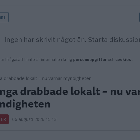
ga drabbade lokalt – nu va
ndigheten
TER
06 augusti 2026 15.13