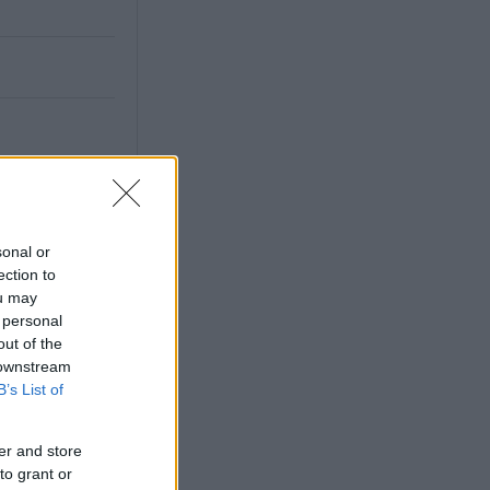
sonal or
X
ection to
ou may
 personal
out of the
 downstream
B’s List of
er and store
to grant or