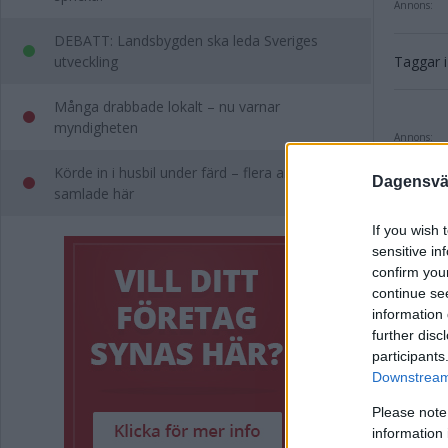
Annons:
DEBATT: Landsbygden ska leda Sveriges
utveckling
Taggar i 
Många drabbade lokalt – nu varnar
myndigheten
Annons:
Körde in i husbil under färd – flera anmälningar
Dagensväs
samlade här
If you wish 
sensitive in
confirm you
continue se
Rel
information 
further disc
participants
Visfe
Downstream 
BILDE
Please note
information 