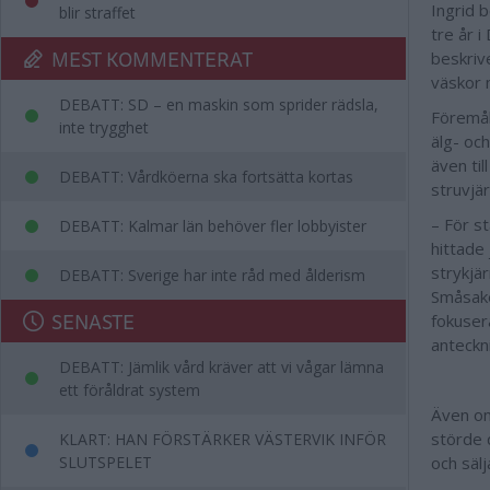
Ingrid 
blir straffet
tre år 
MEST KOMMENTERAT
beskriv
väskor
DEBATT: SD – en maskin som sprider rädsla,
Föremål
inte trygghet
älg- oc
även ti
DEBATT: Vårdköerna ska fortsätta kortas
struvjä
– För st
DEBATT: Kalmar län behöver fler lobbyister
hittade
strykjär
DEBATT: Sverige har inte råd med ålderism
Småsake
SENASTE
fokusera
anteckn
DEBATT: Jämlik vård kräver att vi vågar lämna
ett föråldrat system
Även om
störde 
KLART: HAN FÖRSTÄRKER VÄSTERVIK INFÖR
SLUTSPELET
och sälj