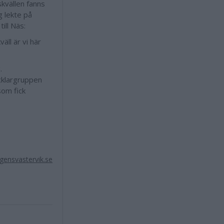
skvällen fanns
 lekte på
ill Näs:
väll är vi här
.
cklargruppen
som fick
ensvastervik.se