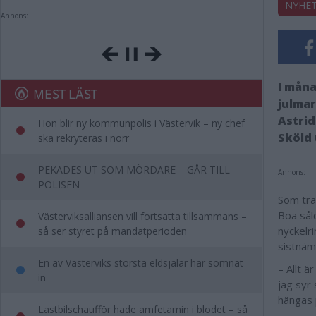
NYHE
Annons:
I mån
MEST LÄST
julmar
Astrid
Hon blir ny kommunpolis i Västervik – ny chef
Sköld
ska rekryteras i norr
PEKADES UT SOM MÖRDARE – GÅR TILL
Annons:
POLISEN
Som tra
Boa sål
Västerviksalliansen vill fortsätta tillsammans –
nyckelr
så ser styret på mandatperioden
sistnämn
En av Västerviks största eldsjälar har somnat
– Allt ä
in
jag syr 
hängas p
Lastbilschaufför hade amfetamin i blodet – så