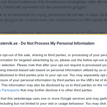
r och Mona Fredriksson från Fredrikssons Smakglädje sålde allt möj
rt, framförallt marmelad och den prisbelönta glöggen:
r är en fantastiskt fin, mysig julmarknad här på Näs. Vi säljer vår
ch glöggen har vi tävlat med i SM i mathantverk och fått medalj fö
.
t innehåller ingefära, kanel och kardemumma för att få fram den 
skaliga produktionen brukar utgå från en smakidé som sedan utv
rar det idéer från kundkretsen. Christer berättar att man producer
tervik.se -
Do Not Process My Personal Information
ke fyrtio burkar marmelad och att man tillverkar dem utan kons
senser. Paret har dykt uppmånga år på Näs och Mona räknar:
to opt-out of the sale, sharing to third parties, or processing of your per
formation for targeted advertising by us, please use the below opt-out s
 varit ganska många år. Sju, åtta år kanske.
r selection. Please note that after your opt-out request is processed y
r en av de mest genuina julmarknader vi är på och det finns myck
eing interest-based ads based on personal information utilized by us or
tverk och mathantverk. Hela miljön här är fantastisk, avlsutar Chr
disclosed to third parties prior to your opt-out. You may separately opt-
losure of your personal information by third parties on the IAB’s list of
. This information may also be disclosed by us to third parties on the
IA
Participants
that may further disclose it to other third parties.
Beställningsjobb året runt
 that this website/app uses one or more Google services and may gath
including but not limited to your visit or usage behaviour. You may click 
textilkonstnären Elin Gonzales har även hon utbildat sig vid Steneb