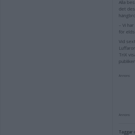
Alla bes
det des
hängbro
– Vi har
för eld
Vid sex
Luffaro
TriX vi
publike
Annons:
Annons:
Taggar i 