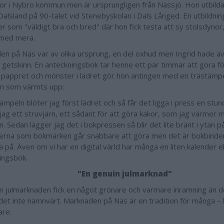
bor i Nybro kommun men är ursprungligen från Nässjö. Hon utbild
i Dalsland på 90-talet vid Stenebyskolan i Dals Långed. En utbildn
er som "väldigt bra och bred" där hon fick testa att sy stolsdynor
 med mera.
en på Näs var av olika ursprung, en del oxhud men Ingrid hade äve
h getskinn. En anteckningsbok tar henne ett par timmar att göra f
ll pappret och mönster i lädret gör hon antingen med en trästämpe
rn som värmts upp:
ämpeln blöter jag först lädret och så får det ligga i press en stun
 jag ett struvjärn, ett sådant för att göra kakor, som jag värmer 
n. Sedan lägger jag det i bokpressen så blir det lite bränt i ytan på
rna som bokmärken går snabbare att göra men det är bokbinderie
 på. Även om vi har en digital värld har många en liten kalender el
ingsbok.
"En genuin julmarknad"
 julmarknaden fick en något grönare och varmare inramning än 
det inte nämnvärt. Marknaden på Näs är en tradition för många 
are.