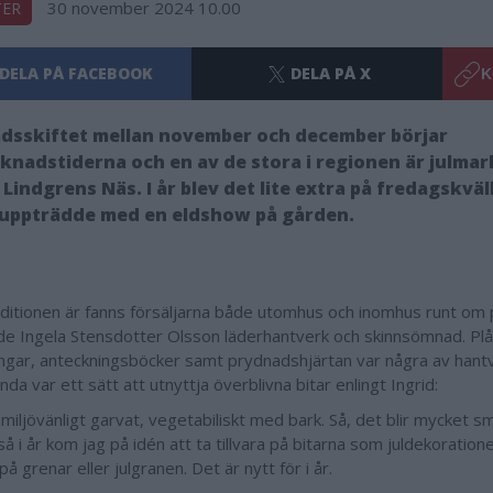
30 november 2024 10.00
TER
DELA PÅ FACEBOOK
DELA PÅ X
K
adsskiftet mellan november och december börjar
knadstiderna och en av de stora i regionen är julma
 Lindgrens Näs. I år blev det lite extra på fredagskväl
 uppträdde med en eldshow på gården.
ditionen är fanns försäljarna både utomhus och inomhus runt om 
de Ingela Stensdotter Olsson läderhantverk och skinnsömnad. Pl
ingar, anteckningsböcker samt prydnadshjärtan var några av hant
da var ett sätt att utnyttja överblivna bitar enlingt Ingrid:
r miljövänligt garvat, vegetabiliskt med bark. Så, det blir mycket s
så i år kom jag på idén att ta tillvara på bitarna som juldekoratio
å grenar eller julgranen. Det är nytt för i år.