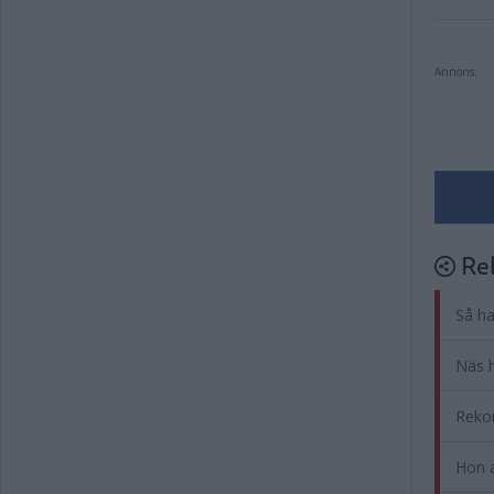
Annons:
Rel
Så ha
Näs h
Rekor
Hon a