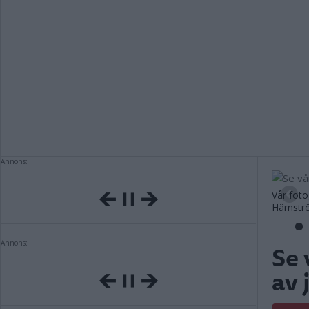
Annons:
Vår fot
Härnst
Annons:
Se 
av 