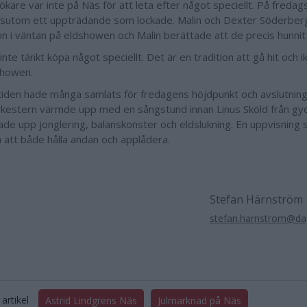
ökare var inte på Näs för att leta efter något speciellt. På fredag
sutom ett uppträdande som lockade. Malin och Dexter Söderberg
n i väntan på eldshowen och Malin berättade att de precis hunnit t
 inte tänkt köpa något speciellt. Det är en tradition att gå hit och ik
showen.
tiden hade många samlats för fredagens höjdpunkt och avslutning
rkestern värmde upp med en sångstund innan Linus Sköld från gy
sade upp jonglering, balanskonster och eldslukning. En uppvisning 
n att både hålla andan och applådera.
Stefan Härnström
stefan.harnstrom@dag
artikel
Astrid Lindgrens Näs
Julmarknad på Näs