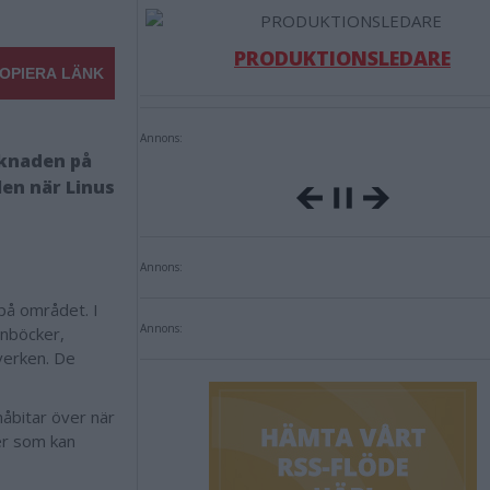
PRODUKTIONSLEDARE
OPIERA LÄNK
Annons:
rknaden på
len när Linus
Annons:
på området. I
Annons:
ånböcker,
verken. De
måbitar över när
ner som kan