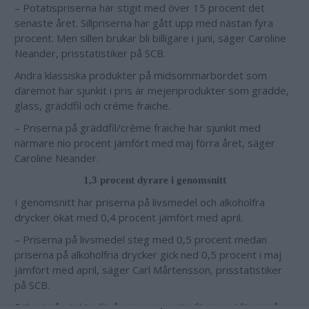
– Potatispriserna har stigit med över 15 procent det
senaste året. Sillpriserna har gått upp med nästan fyra
procent. Men sillen brukar bli billigare i juni, säger Caroline
Neander, prisstatistiker på SCB.
Andra klassiska produkter på midsommarbordet som
däremot har sjunkit i pris är mejeriprodukter som grädde,
glass, gräddfil och créme fraiche.
– Priserna på gräddfil/crème fraiche har sjunkit med
närmare nio procent jämfört med maj förra året, säger
Caroline Neander.
1,3 procent dyrare i genomsnitt
I genomsnitt har priserna på livsmedel och alkoholfra
drycker ökat med 0,4 procent jämfört med april.
– Priserna på livsmedel steg med 0,5 procent medan
priserna på alkoholfria drycker gick ned 0,5 procent i maj
jämfört med april, säger Carl Mårtensson, prisstatistiker
på SCB.
Räknat i årstakt, alltså priserna nu jämfört med för ett år