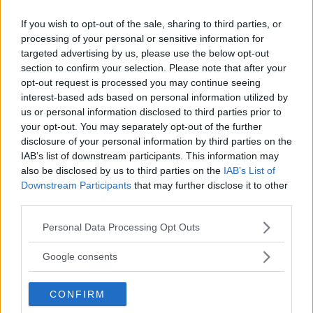
If you wish to opt-out of the sale, sharing to third parties, or
processing of your personal or sensitive information for
targeted advertising by us, please use the below opt-out
section to confirm your selection. Please note that after your
opt-out request is processed you may continue seeing
interest-based ads based on personal information utilized by
us or personal information disclosed to third parties prior to
your opt-out. You may separately opt-out of the further
disclosure of your personal information by third parties on the
IAB’s list of downstream participants. This information may
also be disclosed by us to third parties on the
IAB’s List of
Downstream Participants
that may further disclose it to other
third parties.
Please note that this website/app uses one or more Google
Personal Data Processing Opt Outs
services and may gather and store information including but
not limited to your visit or usage behaviour. You may click to
Google consents
grant or deny consent to Google and its third-party tags to
use your data for below specified purposes in below Google
CONFIRM
consent section.