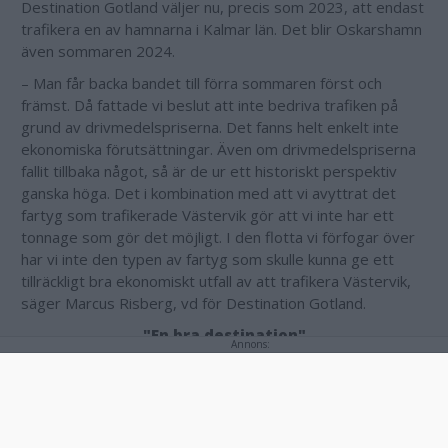
Destination Gotland väljer nu, precis som 2023, att endast
trafikera en av hamnarna i Kalmar län. Det blir Oskarshamn
även sommaren 2024.
– Man får backa bandet till förra sommaren först och
främst. Då fattade vi beslut att inte bedriva trafiken på
grund av drivmedelspriserna. Det fanns helt enkelt inte
ekonomiska förutsättningar. Även om drivmedelspriserna
fallit tillbaka något, så är de ur ett historiskt perspektiv
ganska höga. Det i kombination med att vi avyttrat det
fartyg som trafikerade Västervik gör att vi inte har ett
tonnage som gör det möjligt. I den flotta vi förfogar över
har vi inte den typen av fartyg som skulle kunna ge ett
tillräckligt bra ekonomiskt utfall av att trafikera Västervik,
säger Marcus Risberg, vd för Destination Gotland.
"En bra destination"
Annons:
Under flera år arbetade sedan Vimmerby, Visby och
Västervik tillsammans för att skapa en gemensam
besöksregion. Men Marcus Risberg ser även problem med
hamnen i Västervik.