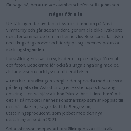
får säga så, berättar verksamhetschefen Sofia Johnsson.
Något för alla
Utställningen tar avstamp i Astrids barndom på Näs i
Vimmerby och går sedan vidare genom alla olika livskapitel
och återkommande teman i hennes liv. Besökarna får dyka
ned i krigsdagsböcker och fördjupa sig i hennes politiska
ställningstaganden.
I utställningen visas brev, kläder och personliga föremål
och foton. Besökarna får också sjunga singalong med de
älskade visorna och lyssna till berättelser.
– Den här utställningen speglar det speciella med att vara
på den plats där Astrid Lindgren växte upp och sprang
omkring. Hon sa själv att hon ”skrev för sitt inre barn” och
det är så mycket i hennes konstnärskap som är kopplat till
den här platsen, säger Matilda Bengtsson,
utställningsproducent, som jobbat med den nya
utställningen sedan 2021.
Sofia Johnsson hoppas att utställningen ska tilltala alla