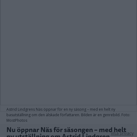
Astrid Lindgrens Näs öppnar för en ny säsong – med en helt ny
basutställning om den älskade författaren. Bilden är en genrebild. Foto:
MostPhotos
Nu öppnar Näs för säsongen – med helt
Visa privacy
ny utställning om Astrid Lindgren