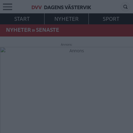
START
NYHETER
SPORT
NYHETER
»
SENASTE
Annons: