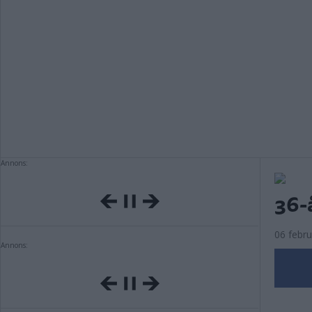
Annons:
36-å
06 febru
Annons: