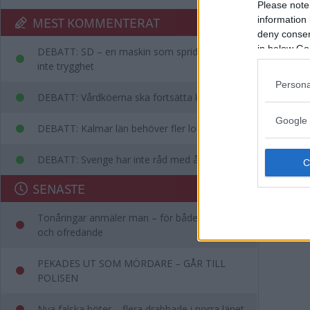
Please note
MEST KOMMENTERAT
information 
deny consent
in below Go
DEBATT: SD – en maskin som sprider rädsla,
inte trygghet
Persona
DEBATT: Vårdköerna ska fortsätta kortas
Google 
DEBATT: Kalmar län behöver fler lobbyister
DEBATT: Sverige har inte råd med ålderism
SENASTE
Tonåringar anmäler man – för både olaga hot
och ofredande
PEKADES UT SOM MÖRDARE – GÅR TILL
POLISEN
Nya falska böter – flera drabbade i norra länet