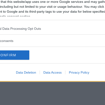
 that this website/app uses one or more Google services and may gath
including but not limited to your visit or usage behaviour. You may click 
 to Google and its third-party tags to use your data for below specifi
ogle consent section.
l Data Processing Opt Outs
consents
CONFIRM
Data Deletion
Data Access
Privacy Policy