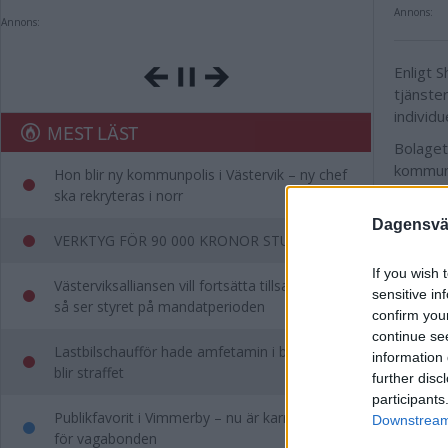
Annons:
Annons:
Enligt 
tjänste
individ
MEST LÄST
Bolaget
kommun
Hon blir ny kommunpolis i Västervik – ny chef
ska rekryteras i norr
Bolaget
Dagensväs
Styrelse
VERKTYG FÖR 90 000 KRONOR STULNA
If you wish 
Annons:
Västerviksalliansen vill fortsätta tillsammans –
sensitive in
så ser styret på mandatperioden
confirm you
continue se
Lastbilschaufför hade amfetamin i blodet – så
information 
blir straffet
further disc
participants
Publikfavorit i Vimmerby – nu är karriären över
Downstream 
för vagabonden