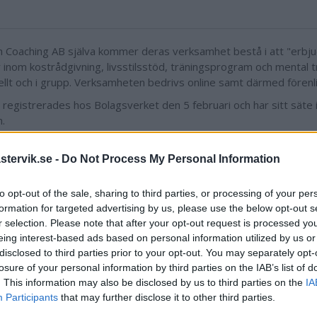
Sh Coaching AB själva kommer deras verksamhet bestå i att "erbjud
r inom kostrådgivning, livsstilsstöd, träningsprogram och mental t
uellt och i grupp. Verksamheten bedrivs online samt därmed fören
 registrerades hos Bolagsverket den 5 februari och har sitt säte 
.
s aktiekapital är 25 000 kronor.
tervik.se -
Do Not Process My Personal Information
ledamot är Josef Alin, 36 år.
to opt-out of the sale, sharing to third parties, or processing of your per
formation for targeted advertising by us, please use the below opt-out s
r selection. Please note that after your opt-out request is processed y
eing interest-based ads based on personal information utilized by us or
disclosed to third parties prior to your opt-out. You may separately opt-
losure of your personal information by third parties on the IAB’s list of
. This information may also be disclosed by us to third parties on the
IA
Participants
that may further disclose it to other third parties.