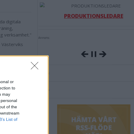
PRODUKTIONSLEDARE
a digitala
räning,
lig verksamhet."
Annons:
i Västerviks
Annons:
sonal or
ection to
Annons:
ou may
 personal
out of the
 downstream
B’s List of