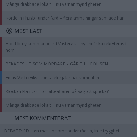
Många drabbade lokalt – nu varnar myndigheten
Körde in i husbil under färd – flera anmälningar samlade här
MEST LÄST
Hon blir ny kommunpolis i Västervik – ny chef ska rekryteras i
norr
PEKADES UT SOM MÖRDARE – GÅR TILL POLISEN
En av Västerviks största eldsjälar har somnat in
Klockan klämtar – är jätteaffären på väg att spricka?
Många drabbade lokalt – nu varnar myndigheten
MEST KOMMENTERAT
DEBATT: SD – en maskin som sprider rädsla, inte trygghet