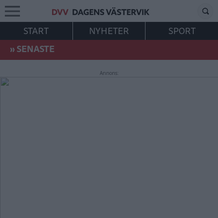
START
NYHETER
SPORT
»
SENASTE
Annons: