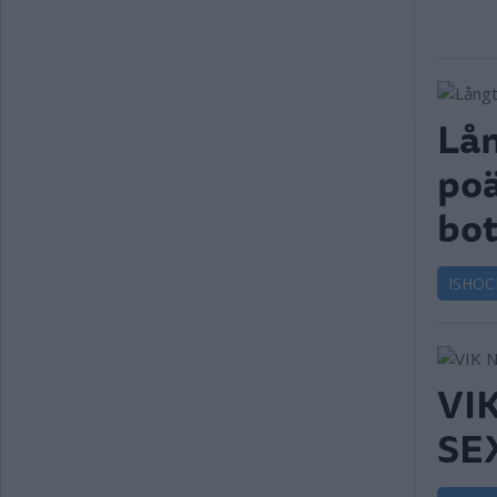
Lån
poä
bo
ISHOC
VI
SE