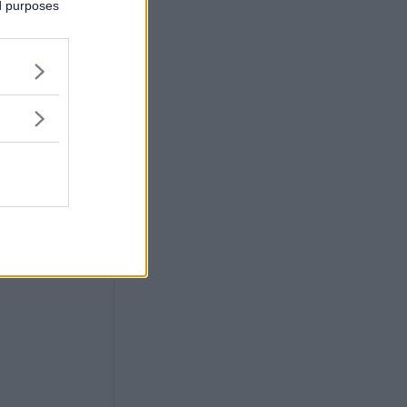
ed purposes
yd ändå