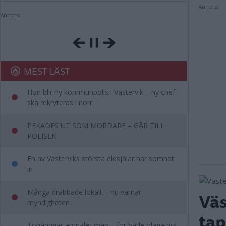
Annons:
Annons:
MEST LÄST
Hon blir ny kommunpolis i Västervik – ny chef
ska rekryteras i norr
PEKADES UT SOM MÖRDARE – GÅR TILL
POLISEN
En av Västerviks största eldsjälar har somnat
in
Många drabbade lokalt – nu varnar
Väs
myndigheten
tap
Tonåringar anmäler man – för både olaga hot