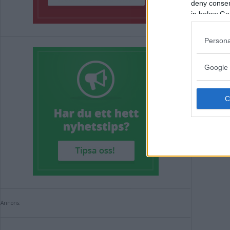
deny consent
NHL
in below Go
mil
Persona
ISHOC
Google 
Annons:
Annons: