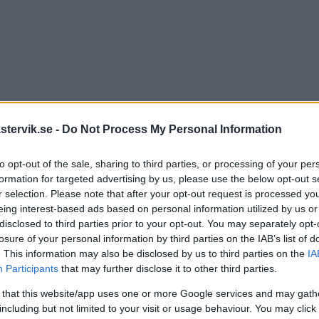
tervik.se -
Do Not Process My Personal Information
to opt-out of the sale, sharing to third parties, or processing of your per
formation for targeted advertising by us, please use the below opt-out s
tenlag i Hockeyallsvenskan
r selection. Please note that after your opt-out request is processed y
eing interest-based ads based on personal information utilized by us or
var från VIK
disclosed to third parties prior to your opt-out. You may separately opt-
losure of your personal information by third parties on the IAB’s list of
. This information may also be disclosed by us to third parties on the
IA
KEY
14 februari 2025 13.40
Participants
that may further disclose it to other third parties.
 that this website/app uses one or more Google services and may gath
including but not limited to your visit or usage behaviour. You may click 