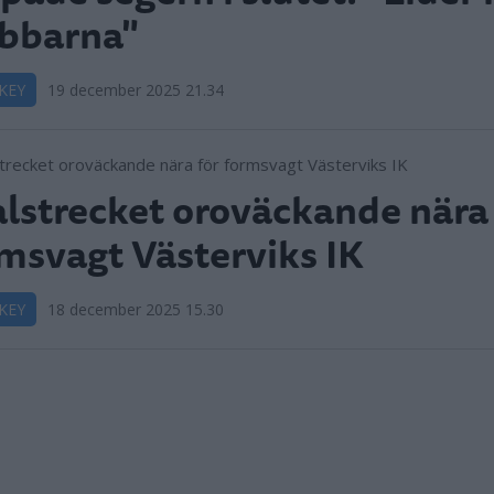
bbarna"
KEY
19 december 2025 21.34
lstrecket oroväckande nära 
msvagt Västerviks IK
KEY
18 december 2025 15.30