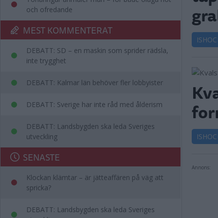
gra
och ofredande
MEST KOMMENTERAT
ISHOC
DEBATT: SD – en maskin som sprider rädsla,
inte trygghet
DEBATT: Kalmar län behöver fler lobbyister
Kva
for
DEBATT: Sverige har inte råd med ålderism
DEBATT: Landsbygden ska leda Sveriges
utveckling
ISHOC
SENASTE
Annons:
Klockan klämtar – är jätteaffären på väg att
spricka?
DEBATT: Landsbygden ska leda Sveriges