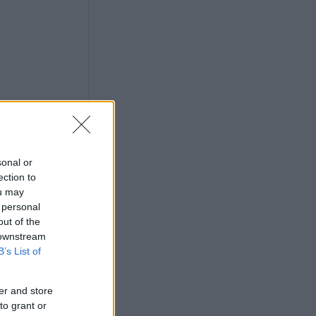
sonal or
ection to
ou may
 personal
out of the
 downstream
B’s List of
er and store
to grant or