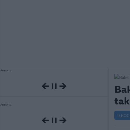
Annons:
Bak
tak
Annons:
ISHOC