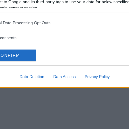
 to Google and its third-party tags to use your data for below specifi
-stjärnan kliver in med 1,5
ogle consent section.
joner – krisen total i Tingsr
l Data Processing Opt Outs
KEY
02 juli 2024 11.19
consents
CONFIRM
Data Deletion
Data Access
Privacy Policy