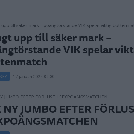
gt upp till säker mark –
ngtörstande VIK spelar vikt
ttenmatch
KEY
17 januari 2024 09.00
K NY JUMBO EFTER FÖRLUS
XPOÄNGSMATCHEN