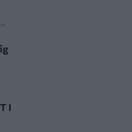
ig
T I