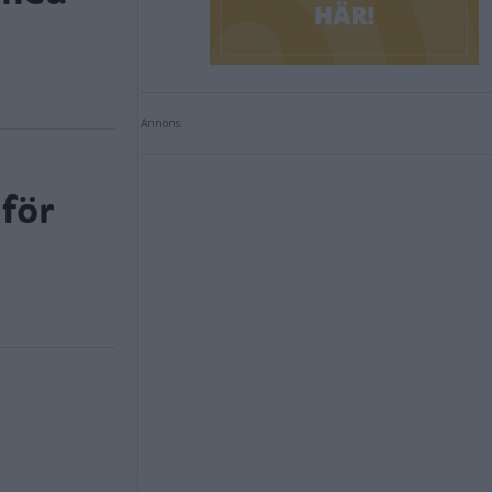
Annons:
för