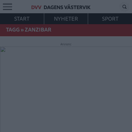
START
NYHETER
SPORT
TAGG
»
ZANZIBAR
Annons: