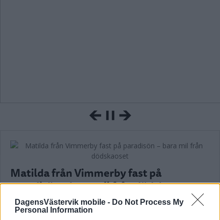
Matilda från Vimmerby fast på
paradisön – bara mil från dödskaoset
NYHETER
04 november 2025 19.00
DagensVästervik mobile -
Do Not Process My
Personal Information