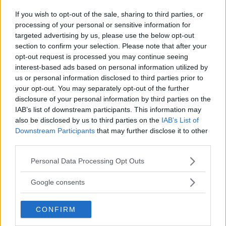
If you wish to opt-out of the sale, sharing to third parties, or
Läs in fler nyheter
processing of your personal or sensitive information for
targeted advertising by us, please use the below opt-out
section to confirm your selection. Please note that after your
SENASTE
opt-out request is processed you may continue seeing
interest-based ads based on personal information utilized by
Vinnarna hyllar vägarna – läs intervjuer med alla
us or personal information disclosed to third parties prior to
your opt-out. You may separately opt-out of the further
DEBATT: Sluta räkna vindkraftverk – börja räkna timmarna utan
disclosure of your personal information by third parties on the
vind
IAB’s list of downstream participants. This information may
also be disclosed by us to third parties on the
IAB’s List of
Downstream Participants
that may further disclose it to other
Lambert plockade fjärde raka pallplatsen i GP
third parties.
Positiv nyhet: antalet inbrott och stölder dyker
Please note that this website/app uses one or more Google
Personal Data Processing Opt Outs
services and may gather and store information including but
Västervikskvinna bötfälls för narkotikabrott
not limited to your visit or usage behaviour. You may click to
Google consents
grant or deny consent to Google and its third-party tags to
MEST LÄST
use your data for below specified purposes in below Google
CONFIRM
consent section.
Polisen om avlidne personen: ”Fått in uppgifter”