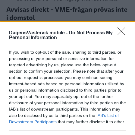
Avvisas direkt – VME-frågan prövas inte
i domstol
NYHETER
07 maj 2026 04.00
DagensVästervik mobile -
Do Not Process My
Personal Information
If you wish to opt-out of the sale, sharing to third parties, or
DEBATT: Även politiken måste följa lag
processing of your personal or sensitive information for
targeted advertising by us, please use the below opt-out
DEBATT
02 maj 2026 16.00
section to confirm your selection. Please note that after your
opt-out request is processed you may continue seeing
interest-based ads based on personal information utilized by
Annons:
us or personal information disclosed to third parties prior to
your opt-out. You may separately opt-out of the further
Politisk annons
disclosure of your personal information by third parties on the
IAB’s list of downstream participants. This information may
Avsändare:
Socialdemokraterna i Västervik
also be disclosed by us to third parties on the
IAB’s List of
Downstream Participants
that may further disclose it to other
Läs mer här
third parties.