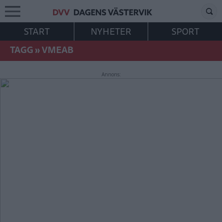
START
NYHETER
SPORT
TAGG
»
VMEAB
Annons: